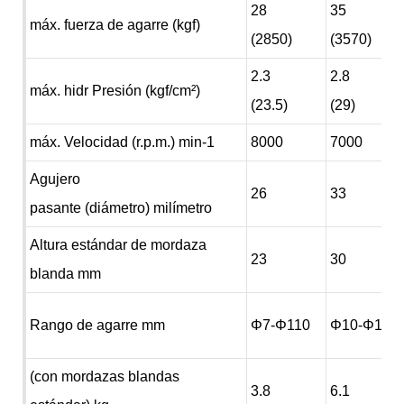
28
35
máx. fuerza de agarre (kgf)
(2850)
(3570)
2.3
2.8
máx. hidr Presión (kgf/cm²)
(23.5)
(29)
máx. Velocidad (r.p.m.) min-1
8000
7000
Agujero
26
33
pasante (diámetro) milímetro
Altura estándar de mordaza
23
30
blanda mm
Rango de agarre mm
Φ7-Φ110
Φ10-Φ135
(con mordazas blandas
3.8
6.1