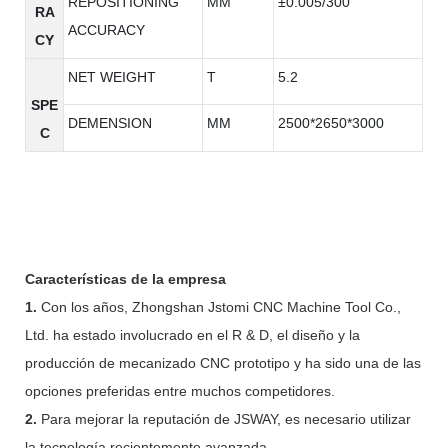
REPOSITIONING
MM
±0.005/300
RA
ACCURACY
CY
NET WEIGHT
T
5.2
SPE
DEMENSION
MM
2500*2650*3000
C
Características de la empresa
1.
Con los años, Zhongshan Jstomi CNC Machine Tool Co.,
Ltd. ha estado involucrado en el R & D, el diseño y la
producción de mecanizado CNC prototipo y ha sido una de las
opciones preferidas entre muchos competidores.
2.
Para mejorar la reputación de JSWAY, es necesario utilizar
la tecnología recientemente avanzada.