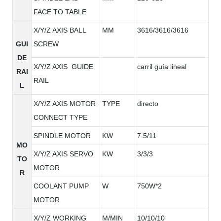
FACE TO TABLE
X/Y/Z AXIS BALL
MM
3616/3616/3616
GUI
SCREW
DE
X/Y/Z AXIS GUIDE
carril guía lineal
RAI
RAIL
L
X/Y/Z AXIS MOTOR
TYPE
directo
CONNECT TYPE
SPINDLE MOTOR
KW
7.5/11
MO
X/Y/Z AXIS SERVO
KW
3/3/3
TO
MOTOR
R
COOLANT PUMP
W
750W*2
MOTOR
X/Y/Z WORKING
M/MIN
10/10/10