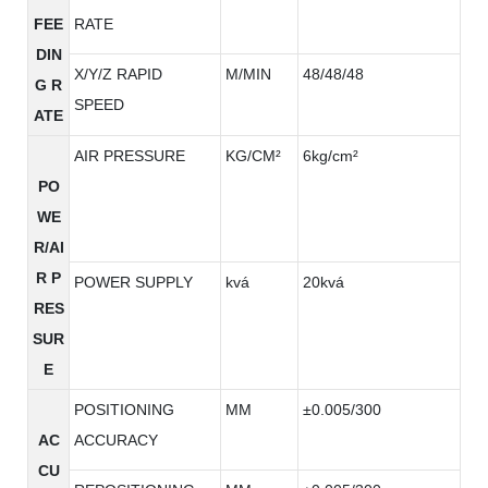
FEE
RATE
DIN
X/Y/Z RAPID
M/MIN
48/48/48
G R
SPEED
ATE
AIR PRESSURE
KG/CM²
6kg/cm²
PO
WE
R/AI
R P
POWER SUPPLY
kvá
20kvá
RES
SUR
E
POSITIONING
MM
±0.005/300
AC
ACCURACY
CU