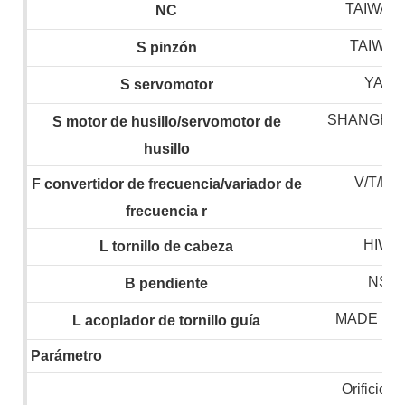
TAIWAN 
NC
TAIWAN
S
pinzón
YASK
S
servomotor
SHANGHAI
S
motor de husillo/servomotor de
husillo
V/T/H
F
convertidor de frecuencia/variador de
frecuencia
r
HIWIN
L
tornillo de cabeza
NSK,
B
pendiente
MADE IN
L
acoplador de tornillo guía
Parámetro
Orificio de