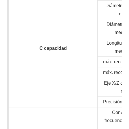
Diámetro m
mate
Diámetro 
mecan
Longitud 
C
capacidad
mecan
máx. recorri
máx. recorri
Eje X/Z de 
ráp
Precisión de
Convert
frecuencia/