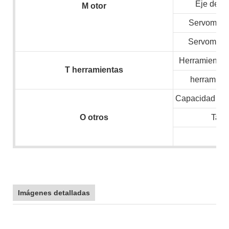
Eje de v
M
otor
Servomotor
Servomotor
Herramientas 
T
herramientas
herramient
Capacidad inst
O
otros
Tam
N.
Imágenes detalladas