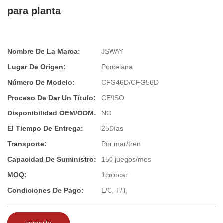
para planta
Nombre De La Marca:
JSWAY
Lugar De Origen:
Porcelana
Número De Modelo:
CFG46D/CFG56D
Proceso De Dar Un Título:
CE/ISO
Disponibilidad OEM/ODM:
NO
El Tiempo De Entrega:
25Días
Transporte:
Por mar/tren
Capacidad De Suministro:
150 juegos/mes
MOQ:
1colocar
Condiciones De Pago:
L/C, T/T,
consulta