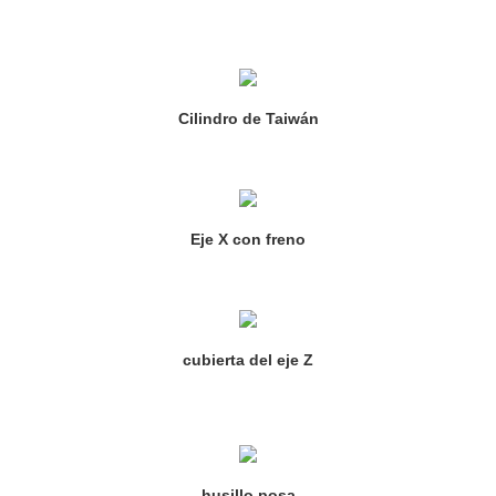
Cilindro de Taiwán
Eje X con freno
cubierta del eje Z
husillo posa