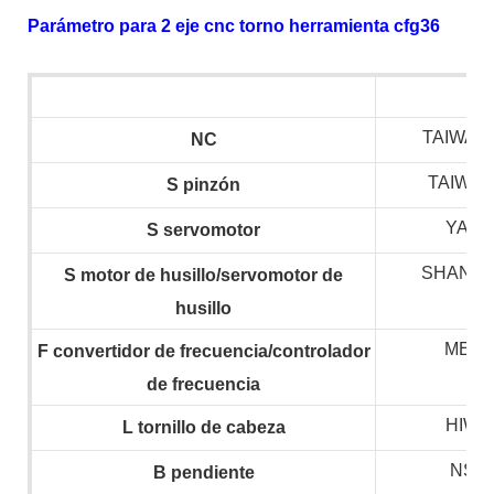
Parámetro para 2 eje cnc torno herramienta cfg36
TAIWAN 
NC
TAIWAN
S
pinzón
YAS
S
servomotor
SHANGH
S
motor de husillo/servomotor de
husillo
MEG
F
convertidor de frecuencia/controlador
de frecuencia
HIWIN
L
tornillo de cabeza
NSK,
B
pendiente