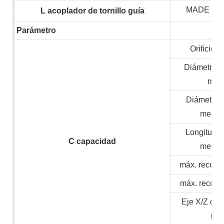
MADE IN
L
acoplador de tornillo guía
Parámetro
Orificio d
Diámetro m
mate
Diámetro 
mecan
Longitud 
C
capacidad
mecan
máx. recorri
máx. recorri
Eje X/Z de 
ráp