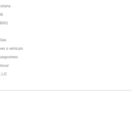
celana
46
9001
Días
 ver o vehículo
juegos/mes
olocar
; L/C