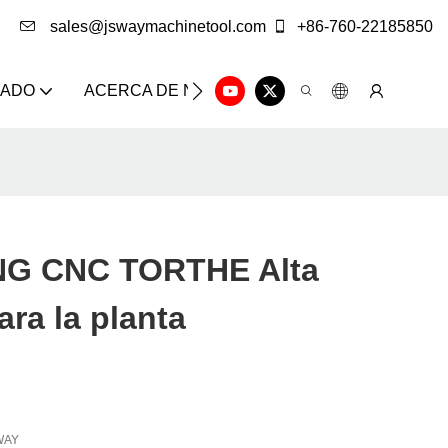
sales@jswaymachinetool.com
+86-760-22185850
ZADO
ACERCA DE NOSOTROS
SOLUCIÓN
CE
G CNC TORTHE Alta
ara la planta
WAY