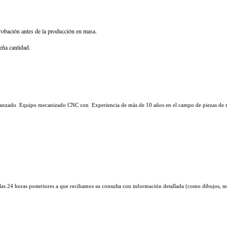
robación antes de la producción en masa.
eña cantidad.
s avanzado Equipo mecanizado CNC con Experiencia de más de 10 años en el campo de piezas de
 las 24 horas posteriores a que recibamos su consulta con información detallada (como dibujos, mat