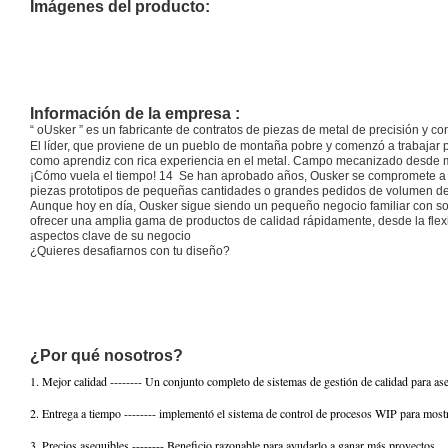
Imágenes del producto:
Información de la empresa :
“ oUsker ” es un fabricante de contratos de piezas de metal de precisión y 
El líder, que proviene de un pueblo de montaña pobre y comenzó a trabajar
como aprendiz con rica experiencia en el metal. Campo mecanizado desde me
¡Cómo vuela el tiempo! 14 Se han aprobado años, Ousker se compromete a pro
piezas prototipos de pequeñas cantidades o grandes pedidos de volumen de 
Aunque hoy en día, Ousker sigue siendo un pequeño negocio familiar con s
ofrecer una amplia gama de productos de calidad rápidamente, desde la flexió
aspectos clave de su negocio
¿Quieres desafiarnos con tu diseño?
¿Por qué nosotros?
1. Mejor calidad -------- Un conjunto completo de sistemas de gestión de calidad para a
2. Entrega a tiempo -------- implementó el sistema de control de procesos WIP para most
3. Precios asequibles -------- Beneficio razonable para ayudarlo a ganar más proyectos.