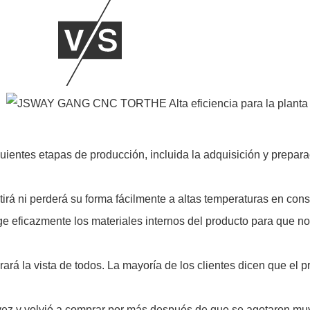
ientes etapas de producción, incluida la adquisición y prepar
etirá ni perderá su forma fácilmente a altas temperaturas en con
ege eficazmente los materiales internos del producto para que 
egrará la vista de todos. La mayoría de los clientes dicen que e
vez y volvió a comprar por más después de que se agotaron mu