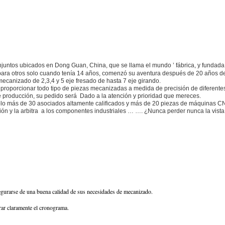
conjuntos ubicados en Dong Guan, China, que se llama el mundo ’ fábrica, y fundad
 para otros solo cuando tenía 14 años, comenzó su aventura después de 20 años d
canizado de 2,3,4 y 5 eje fresado de hasta 7 eje girando.
porcionar todo tipo de piezas mecanizadas a medida de precisión de diferentes me
producción, su pedido será Dado a la atención y prioridad que mereces.
olo más de 30 asociados altamente calificados y más de 20 piezas de máquinas 
n y la arbitra a los componentes industriales … …. ¿Nunca perder nunca la vista d
segurarse de una buena calidad de sus necesidades de mecanizado.
rar claramente el cronograma.