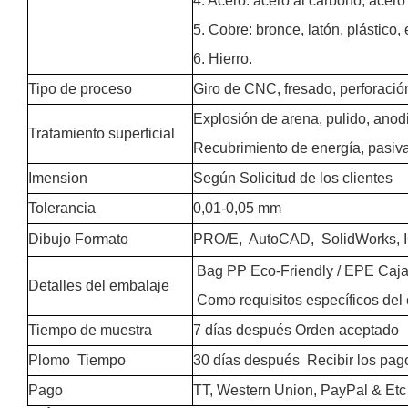
4. Acero: acero al carbono, acero 
5. Cobre: ​​bronce, latón, plástico, 
6. Hierro.
Tipo de proceso
Giro de CNC, fresado, perforació
Explosión de arena, pulido, anod
Tratamiento superficial
Recubrimiento de energía, pasivac
Imension
Según Solicitud de los clientes
Tolerancia
0,01-0,05 mm
Dibujo Formato
PRO/E, AutoCAD, SolidWorks,
Bag PP Eco-Friendly / EPE Caja
Detalles del embalaje
Como requisitos específicos del 
Tiempo de muestra
7 días después Orden aceptado
Plomo Tiempo
30 días después Recibir los pag
Pago
TT, Western Union, PayPal & Etc