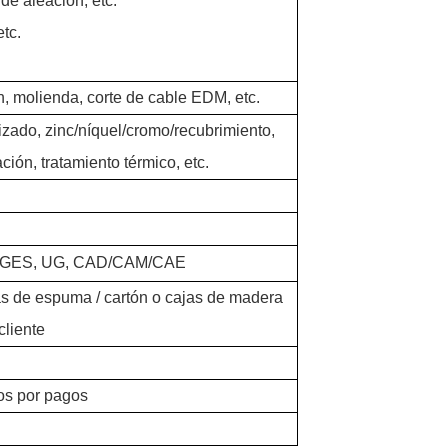
de aleación, etc.
etc.
n, molienda, corte de cable EDM, etc.
izado, zinc/níquel/cromo/recubrimiento,
ión, tratamiento térmico, etc.
 IGES, UG, CAD/CAM/CAE
s de espuma / cartón o cajas de madera
cliente
os por pagos