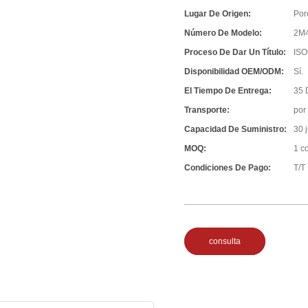
Lugar De Origen:
Por
Número De Modelo:
2M
Proceso De Dar Un Título:
ISO
Disponibilidad OEM/ODM:
Sí.
El Tiempo De Entrega:
35 
Transporte:
por
Capacidad De Suministro:
30 
MOQ:
1 c
Condiciones De Pago:
T/T 
consulta