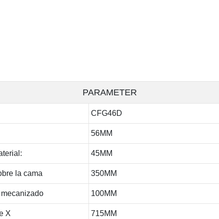
PARAMETER
CFG46D
56MM
terial:
45MM
bre la cama
350MM
e mecanizado
100MM
je X
715MM