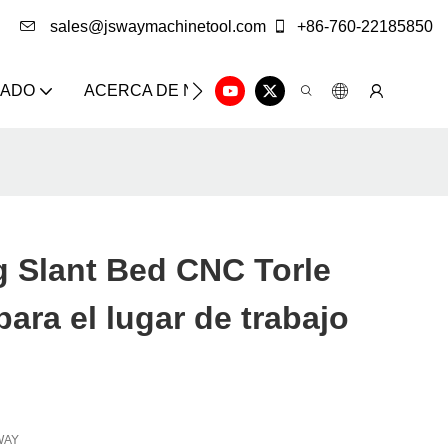
sales@jswaymachinetool.com
+86-760-22185850
ZADO
ACERCA DE NOSOTROS
SOLUCIÓN
CE
 Slant Bed CNC Torle
para el lugar de trabajo
WAY