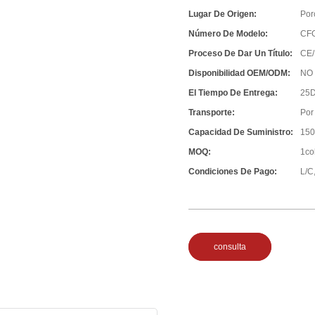
Lugar De Origen:
Por
Número De Modelo:
CF
Proceso De Dar Un Título:
CE/
Disponibilidad OEM/ODM:
NO
El Tiempo De Entrega:
25D
Transporte:
Por
Capacidad De Suministro:
150
MOQ:
1co
Condiciones De Pago:
L/C,
consulta