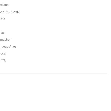
celana
G46D/CFG56D
ISO
ías
 mar/tren
 juegos/mes
locar
 T/T,