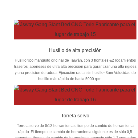
Husillo de alta precisión
Husillo tipo manguito original de Taiwán, con 3 frontales.&2 rodamientos
traseros japoneses de ultra alta precisión para garantizar una alta rigidez
y una precisión duradera. Ejecución radial sin husillo<3um Velocidad de
husillo más rápida de hasta 5000 rpm
Torreta servo
Torreta servo de 8/12 herramientas, tiempo de cambio de herramienta
rápido. El tiempo de cambio de herramienta siguiente es de sólo 0,5
segundos. tiempo de cambio de herramienta opuesto sólo 1,2 segundos