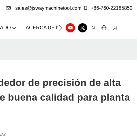
sales@jswaymachinetool.com
+86-760-22185850
ZADO
ACERCA DE NOSOTROS
SOLUCIÓN
CE
edor de precisión de alta
e buena calidad para planta
WAY