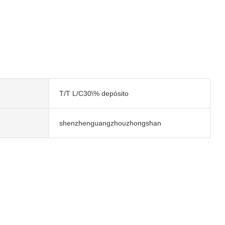
T/T L/C30\% depósito
shenzhenguangzhouzhongshan