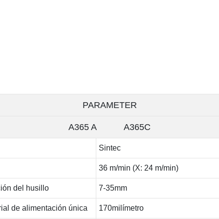
PARAMETER
A365 A A365C
Sintec
36 m/min (X: 24 m/min)
ión del husillo
7-35mm
rial de alimentación única
170milímetro