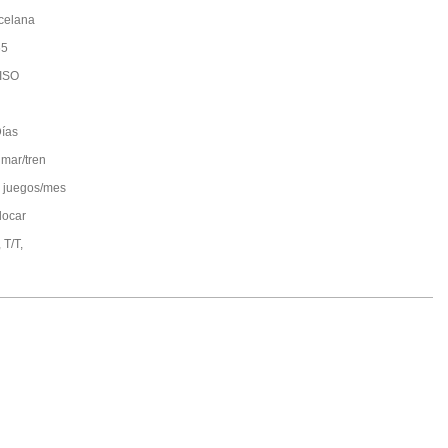
celana
65
ISO
ías
 mar/tren
 juegos/mes
locar
 T/T,