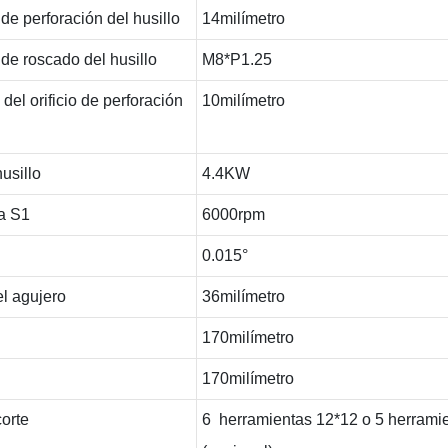
e perforación del husillo
14milímetro
de roscado del husillo
M8*P1.25
el orificio de perforación
10milímetro
usillo
4.4KW
a S1
6000rpm
0.015°
el agujero
36milímetro
170milímetro
170milímetro
orte
6 herramientas 12*12 o 5 herrami