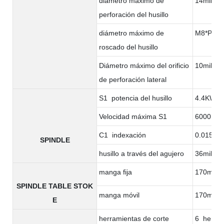
diámetro máximo de
14milíme
perforación del husillo
diámetro máximo de
M8*P1.2
roscado del husillo
Diámetro máximo del orificio
10milíme
de perforación lateral
S1 potencia del husillo
4.4KW
Velocidad máxima S1
6000rpm
C1 indexación
0.015°
SPINDLE
husillo a través del agujero
36milíme
manga fija
170milím
SPINDLE TABLE STOK
manga móvil
170milím
E
herramientas de corte
6 herram