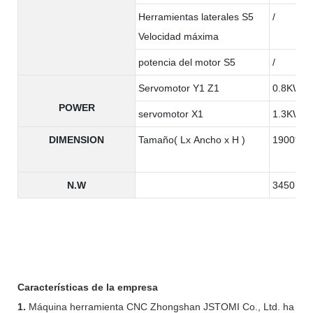
Herramientas laterales S5
/
Velocidad máxima
potencia del motor S5
/
Servomotor Y1 Z1
0.8KW
POWER
servomotor X1
1.3KW
DIMENSION
Tamaño( Lx Ancho x H )
1900*130
N.W
3450KG
Características de la empresa
1.
Máquina herramienta CNC Zhongshan JSTOMI Co., Ltd. ha