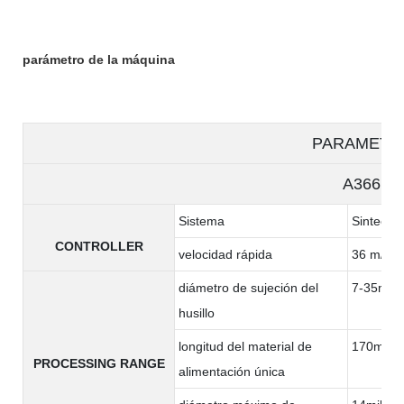
parámetro de la máquina
PARAMETE
A366
Sistema
Sintec
CONTROLLER
velocidad rápida
36 m/min
diámetro de sujeción del
7-35mm
husillo
longitud del material de
170milím
PROCESSING RANGE
alimentación única