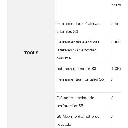
herramie
Herramientas eléctricas
5 herram
laterales S3
Herramientas eléctricas
6000rpm
laterales S3 Velocidad
TOOLS
máxima.
potencia del motor S3
1.0KW
Herramientas frontales S5
/
Diámetro máximo de
/
perforación S5
S5 Máximo diámetro de
/
roscado