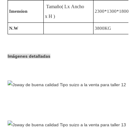
Tamaño( Lx Ancho
Imension
2300*1300*1800milí
x H )
N.W
3800KG
Imágenes detalladas