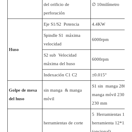
del orificio de
∅
10milímetro
perforación
Eje S1/S2 Potencia
4.4KW
Spindle S1 máxima
6000rpm
velocidad
Huso
S2 sub Velocidad
6000rpm
máxima del huso
Indexación C1 C2
±0.015°
S1 sin manga 280 m
Golpe de mesa
sin manga & manga
manga móvil 230 mm
del huso
móvil
230 mm
5 Herramientas 16*1
herramientas de corte
herramienta 12*12
(opcional)