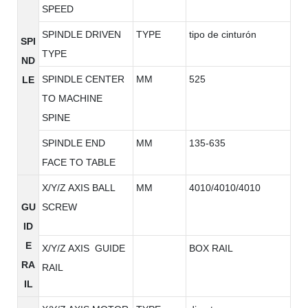
SPEED
SPINDLE DRIVEN
TYPE
tipo de cinturón
SPI
TYPE
ND
SPINDLE CENTER
MM
525
LE
TO MACHINE
SPINE
SPINDLE END
MM
135-635
FACE TO TABLE
X/Y/Z AXIS BALL
MM
4010/4010/4010
GU
SCREW
ID
E
X/Y/Z AXIS GUIDE
BOX RAIL
RA
RAIL
IL