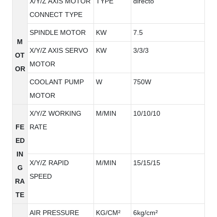
X/Y/Z AXIS MOTOR
TYPE
directo
CONNECT TYPE
SPINDLE MOTOR
KW
7.5
M
X/Y/Z AXIS SERVO
KW
3/3/3
OT
MOTOR
OR
COOLANT PUMP
W
750W
MOTOR
X/Y/Z WORKING
M/MIN
10/10/10
FE
RATE
ED
IN
X/Y/Z RAPID
M/MIN
15/15/15
G
SPEED
RA
TE
AIR PRESSURE
KG/CM²
6kg/cm²