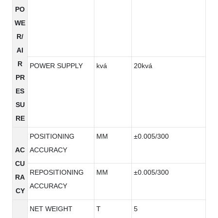
PO
WE
R/
AI
R
POWER SUPPLY
kvá
20kvá
PR
ES
SU
RE
POSITIONING
MM
±0.005/300
AC
ACCURACY
CU
REPOSITIONING
MM
±0.005/300
RA
ACCURACY
CY
NET WEIGHT
T
5