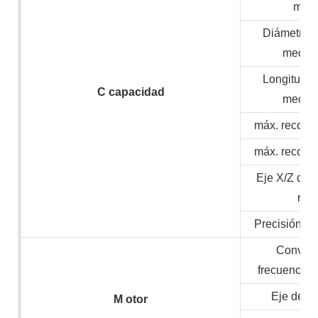
mate
Diámetro 
mecan
Longitud 
C
capacidad
mecan
máx. recorri
máx. recorri
Eje X/Z de 
ráp
Precisión de
Convert
frecuencia/
Eje de v
M
otor