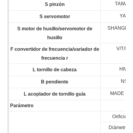
TAIWAN
S
pinzón
YASK
S
servomotor
SHANGHAI
S
motor de husillo/servomotor de
husillo
V/T/H
F
convertidor de frecuencia/variador de
frecuencia
r
HIWIN
L
tornillo de cabeza
NSK,
B
pendiente
MADE IN
L
acoplador de tornillo guía
Parámetro
Orificio de
Diámetro m