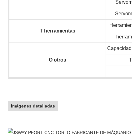
Servomotor
Servomotor
Herramientas 
T
herramientas
herramient
Capacidad inst
O
otros
Tam
N.
Imágenes detalladas