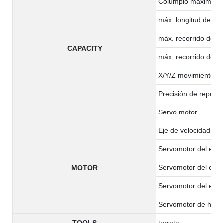
Columpio máximo so
máx. longitud de m
máx. recorrido del e
CAPACITY
máx. recorrido del e
X/Y/Z movimiento rá
Precisión de reposici
Servo motor
Eje de velocidad
Servomotor del eje 
Servomotor del eje 
MOTOR
Servomotor del eje 
Servomotor de herra
TOOLS
torreta