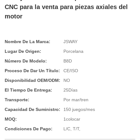
CNC para la venta para piezas axiales del
motor
Nombre De La Marca:
JSWAY
Lugar De Origen:
Porcelana
Número De Modelo:
B8D
Proceso De Dar Un Título:
CE/ISO
Disponibilidad OEM/ODM:
NO
El Tiempo De Entrega:
25Días
Transporte:
Por mar/tren
Capacidad De Suministro:
150 juegos/mes
MOQ:
1colocar
Condiciones De Pago:
L/C, T/T,