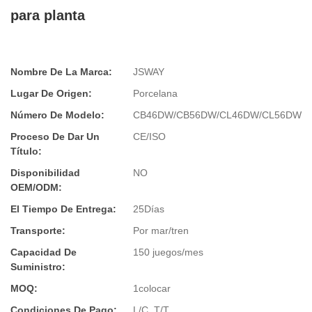
para planta
Nombre De La Marca:
JSWAY
Lugar De Origen:
Porcelana
Número De Modelo:
CB46DW/CB56DW/CL46DW/CL56DW
Proceso De Dar Un
CE/ISO
Título:
Disponibilidad
NO
OEM/ODM:
El Tiempo De Entrega:
25Días
Transporte:
Por mar/tren
Capacidad De
150 juegos/mes
Suministro:
MOQ:
1colocar
Condiciones De Pago:
L/C, T/T,