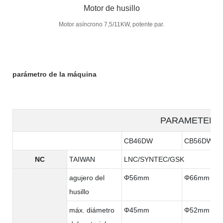
Motor de husillo
Motor asíncrono 7,5/11KW, potente par.
parámetro de la máquina
PARAMETER
CB46DW
CB56DW
NC
TAIWAN
LNC/SYNTEC/GSK
agujero del
Φ56mm
Φ66mm
husillo
máx. diámetro
Φ45mm
Φ52mm