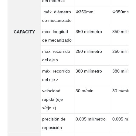
del material
máx. diámetro
Φ350mm
Φ350mm
de mecanizado
máx. longitud
350 milímetro
350 milímet
CAPACITY
de mecanizado
máx. recorrido
250 milímetro
250 milímet
del eje x
máx. recorrido
380 milímetro
380 milímet
del eje z
velocidad
30 m/min
30 m/min
rápida (eje
x/eje z)
precisión de
0.005 milímetro
0.005 milím
reposición