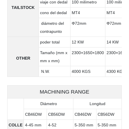
viaje con dedal
100 milímetro
100 milímet
TAILSTOCK
cono del dedal
MT4
MT4
diámetro del
Φ72mm
Φ72mm
contrapunto
poder total
12 KW
14 KW
Tamaño (mm x
2300×1650×1800
2300×1650
OTHER
mm x mm)
N.W.
4000 KGS
4300 KGS
MACHINING RANGE
Diámetro
Longitud
CB46DW
CB56DW
CB46DW
CB56DW
COLLE
4-45 mm
4-52
5-350 mm
5-350 mm