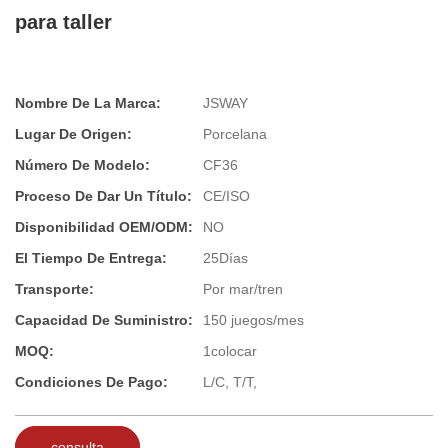
para taller
Nombre De La Marca:
JSWAY
Lugar De Origen:
Porcelana
Número De Modelo:
CF36
Proceso De Dar Un Título:
CE/ISO
Disponibilidad OEM/ODM:
NO
El Tiempo De Entrega:
25Días
Transporte:
Por mar/tren
Capacidad De Suministro:
150 juegos/mes
MOQ:
1colocar
Condiciones De Pago:
L/C, T/T,
consulta