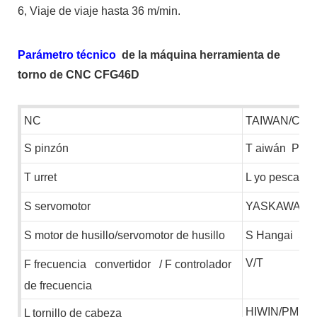
6,
Viaje de viaje hasta 36 m/min.
Parámetro técnico
de la máquina herramienta de
torno de CNC CFG46D
NC
TAIWAN/CHI
S
pinzón
T
aiwán
POS
T
urret
L
yo pescand
S
servomotor
YASKAWA
S
motor de husillo/servomotor de husillo
S
Hangai
S
e
V/T
F
frecuencia
convertidor
/
F
controlador
de frecuencia
HIWIN/PMI
L
tornillo de cabeza