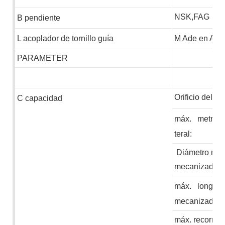
NSK,FAG
B
pendiente
L
acoplador de tornillo guía
M
Ade en Ale
PARAMETER
Orificio del hu
C
capacidad
máx.
metro
u
teral:
Diámetro máx
mecanizado
máx.
longitu
mecanizado
máx. recorrido