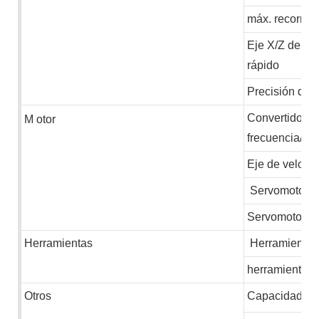
máx. recorrido
Eje X/Z de mo
rápido
Precisión de 
Convertidor d
M
otor
frecuencia/se
Eje de veloci
Servomotor de
Servomotor de
Herramientas
Herramientas 
herramienta e
Otros
Capacidad ins