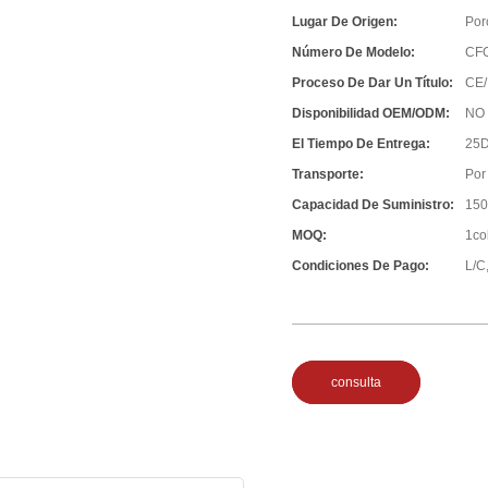
Lugar De Origen:
Por
Número De Modelo:
CF
Proceso De Dar Un Título:
CE/
Disponibilidad OEM/ODM:
NO
El Tiempo De Entrega:
25D
Transporte:
Por
Capacidad De Suministro:
150
MOQ:
1co
Condiciones De Pago:
L/C,
consulta