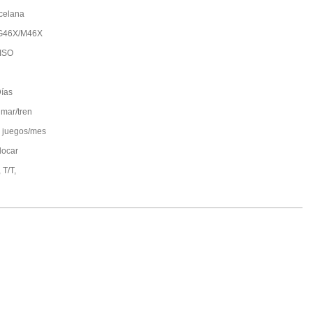
celana
G46X/M46X
ISO
ías
 mar/tren
 juegos/mes
locar
 T/T,