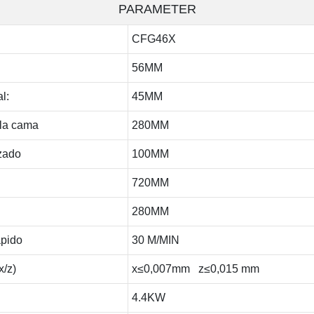
PARAMETER
CFG46X
56MM
l:
45MM
la cama
280MM
zado
100MM
720MM
280MM
ápido
30 M/MIN
x/z)
x≤0,007mm z≤0,015 mm
4.4KW