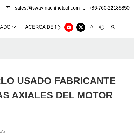
sales@jswaymachinetool.com
+86-760-22185850
ZADO
ACERCA DE NOSOTROS
SOLUCIÓN
CE
RLO USADO FABRICANTE
AS AXIALES DEL MOTOR
WAY