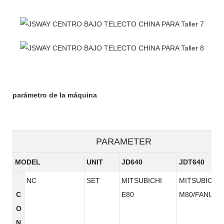
parámetro de la máquina
PARAMETER
MODEL
UNIT
JD640
JDT640
NC
SET
MITSUBICHI
MITSUBICHI
C
E80
M80/FANUC
O
N