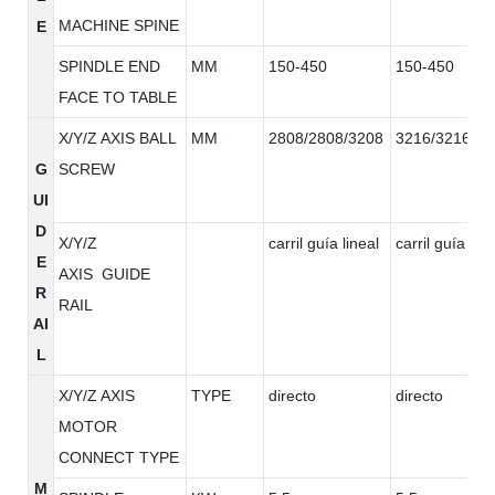
MACHINE SPINE
E
SPINDLE END
MM
150-450
150-450
FACE TO TABLE
X/Y/Z AXIS BALL
MM
2808/2808/3208
3216/3216/32
G
SCREW
UI
D
X/Y/Z
carril guía lineal
carril guía line
E
AXIS GUIDE
R
RAIL
AI
L
X/Y/Z AXIS
TYPE
directo
directo
MOTOR
CONNECT TYPE
M