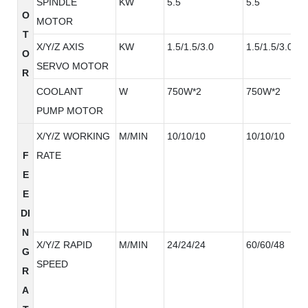
SPINDLE
KW
5.5
5.5
O
MOTOR
T
X/Y/Z AXIS
KW
1.5/1.5/3.0
1.5/1.5/3.0
O
SERVO MOTOR
R
COOLANT
W
750W*2
750W*2
PUMP MOTOR
X/Y/Z WORKING
M/MIN
10/10/10
10/10/10
F
RATE
E
E
DI
N
X/Y/Z RAPID
M/MIN
24/24/24
60/60/48
G
SPEED
R
A