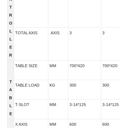
T
R
O
L
TOTAL AXIS
AXIS
3
3
L
E
R
TABLE SIZE
MM
700*420
700*420
T
TABLE LOAD
KG
300
300
A
B
T-SLOT
MM
3-14*125
3-14*125
L
E
X AXIS
MM
600
600