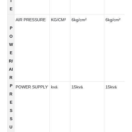
T
E
AIR PRESSURE
KG/CM²
6kg/cm²
6kg/cm²
P
O
W
E
R/
AI
R
P
POWER SUPPLY
kvá
15kvá
15kvá
R
E
S
S
U