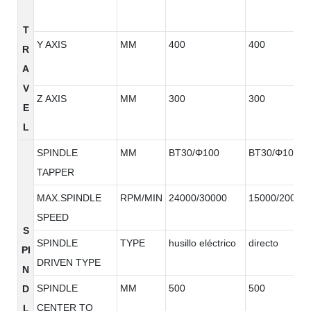
T
Y AXIS
MM
400
400
R
A
V
Z AXIS
MM
300
300
E
L
SPINDLE
MM
BT30/Φ100
BT30/Φ100
TAPPER
MAX.SPINDLE
RPM/MIN
24000/30000
15000/20000
SPEED
S
SPINDLE
TYPE
husillo eléctrico
directo
PI
DRIVEN TYPE
N
SPINDLE
MM
500
500
D
CENTER TO
L