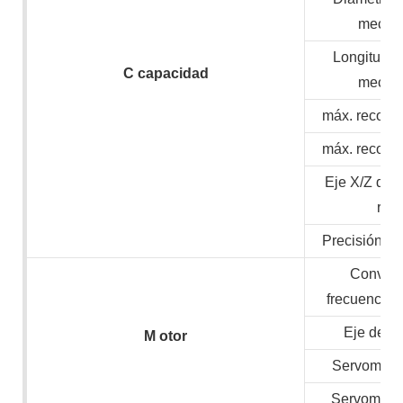
mecan
Longitud 
C
capacidad
mecan
máx. recorri
máx. recorri
Eje X/Z de 
ráp
Precisión de
Convert
frecuencia/
Eje de v
M
otor
Servomotor
Servomotor