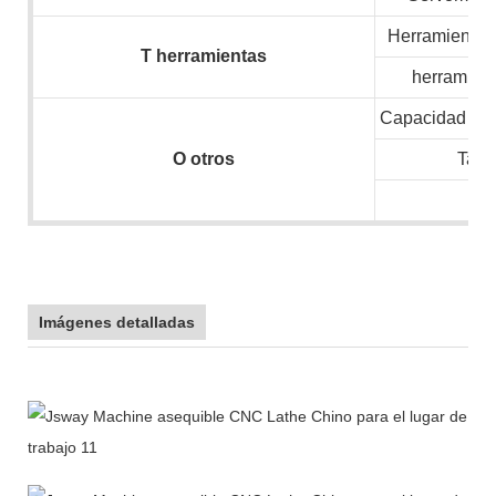
Herramientas 
T
herramientas
herramient
Capacidad inst
O
otros
Tam
N.
Imágenes detalladas