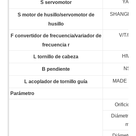
YASK
S
servomotor
SHANGHAI
S
motor de husillo/servomotor de
husillo
V/T/H
F
convertidor de frecuencia/variador de
frecuencia
r
HIWIN
L
tornillo de cabeza
NSK,
B
pendiente
MADE IN
L
acoplador de tornillo guía
Parámetro
Orificio de
Diámetro m
mate
Diámetro 