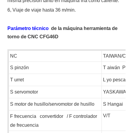
misma precisión tanto en máquina fría como caliente.
6,
Viaje de viaje hasta 36 m/min.
Parámetro técnico
de la máquina herramienta de
torno de CNC CFG46D
NC
TAIWAN/CHI
S
pinzón
T
aiwán
POS
T
urret
L
yo pescand
S
servomotor
YASKAWA
S
motor de husillo/servomotor de husillo
S
Hangai
S
e
V/T
F
frecuencia
convertidor
/
F
controlador
de frecuencia