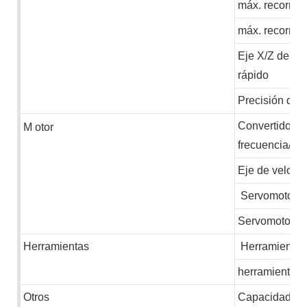
máx. recorrido
máx. recorrido
Eje X/Z de mo
rápido
Precisión de 
Convertidor d
M
otor
frecuencia/se
Eje de veloci
Servomotor de
Servomotor de
Herramientas
Herramientas 
herramienta e
Otros
Capacidad ins