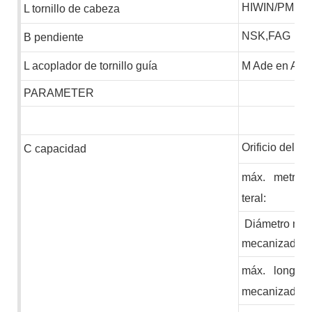
HIWIN/PMI
L
tornillo de cabeza
NSK,FAG
B
pendiente
L
acoplador de tornillo guía
M
Ade en Ale
PARAMETER
Orificio del hu
C
capacidad
máx.
metro
u
teral:
Diámetro máx
mecanizado
máx.
longitu
mecanizado