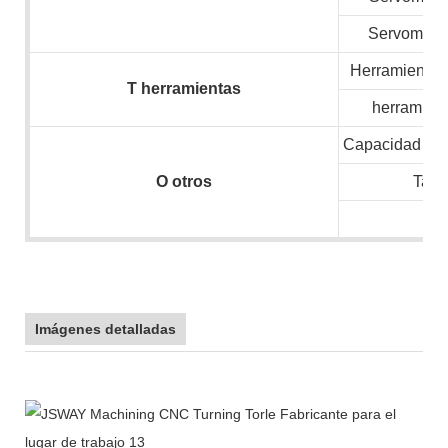
Servomotor
Herramientas 
T
herramientas
herramient
Capacidad inst
O
otros
Tam
N.
Imágenes detalladas