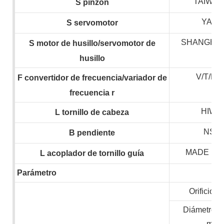
TAIWAN
S
pinzón
YASK
S
servomotor
SHANGHAI
S
motor de husillo/servomotor de
husillo
V/T/H
F
convertidor de frecuencia/variador de
frecuencia
r
HIWIN
L
tornillo de cabeza
NSK,
B
pendiente
MADE IN
L
acoplador de tornillo guía
Parámetro
Orificio de
Diámetro m
mate