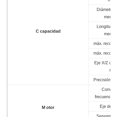
Diámetro 
mecan
Longitud 
C
capacidad
mecan
máx. recorri
máx. recorri
Eje X/Z de 
ráp
Precisión de
Convert
frecuencia/
Eje de v
M
otor
Servomotor