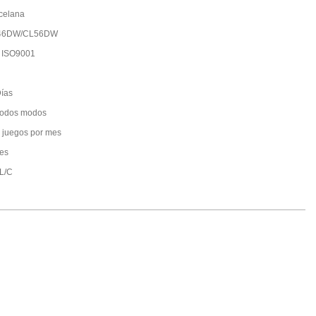
celana
46DW/CL56DW
 ISO9001
ías
todos modos
 juegos por mes
es
 L/C