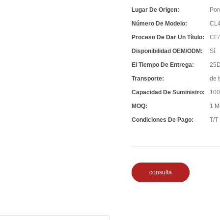
Lugar De Origen:
Por
Número De Modelo:
CL
Proceso De Dar Un Título:
CE/
Disponibilidad OEM/ODM:
Sí.
El Tiempo De Entrega:
25D
Transporte:
de 
Capacidad De Suministro:
100
MOQ:
1 M
Condiciones De Pago:
T/T
consulta