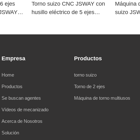
6 ejes
Torno suizo CNC JSWAY con
Máquina d
o JSWAY
husillo eléctrico de 5 ejes
suizo JS
a
TD265
Empresa
Productos
Home
torno suizo
Productos
Torno de 2 ejes
Se buscan agentes
Máquina de torno multiusos
Vídeos de mecanizado
Acerca de Nosotros
Solución