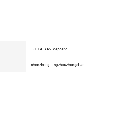
T/T L/C30\% depósito
shenzhenguangzhouzhongshan