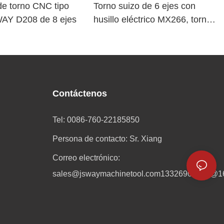
e torno CNC tipo
Torno suizo de 6 ejes con
WAY D208 de 8 ejes
husillo eléctrico MX266, torno
CNC chino con herramientas
motorizadas
Contáctenos
Tel: 0086-760-22185850
Persona de contacto: Sr. Xiang
Correo electrónico:
sales@jswaymachinetool.com
13326901601@1