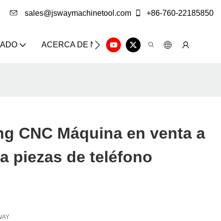
sales@jswaymachinetool.com
+86-760-22185850
ZADO
ACERCA DE NOSOTROS
SOLUCIÓN
CE
ing CNC Máquina en venta a
ra piezas de teléfono
WAY