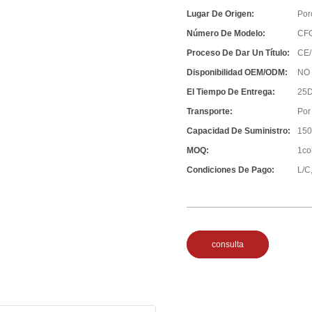
Lugar De Origen:
Por
Número De Modelo:
CF
Proceso De Dar Un Título:
CE/
Disponibilidad OEM/ODM:
NO
El Tiempo De Entrega:
25D
Transporte:
Por
Capacidad De Suministro:
150
MOQ:
1co
Condiciones De Pago:
L/C,
consulta