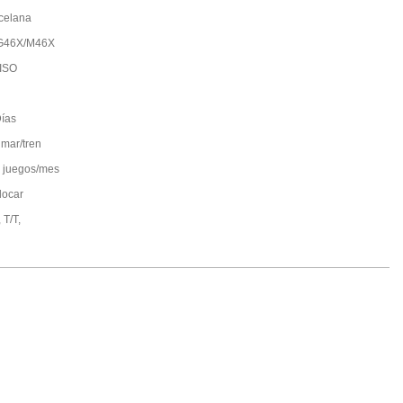
celana
G46X/M46X
ISO
ías
 mar/tren
 juegos/mes
locar
 T/T,