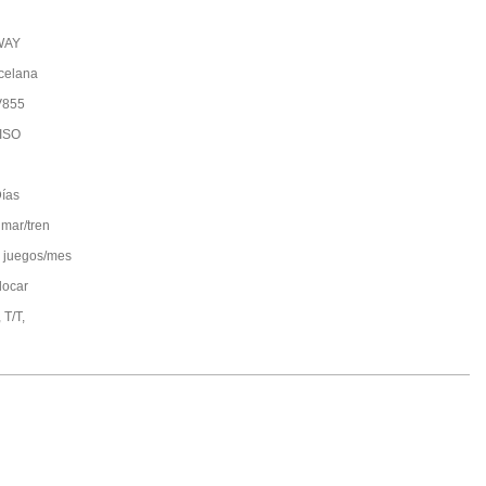
WAY
celana
V855
ISO
ías
 mar/tren
 juegos/mes
locar
 T/T,