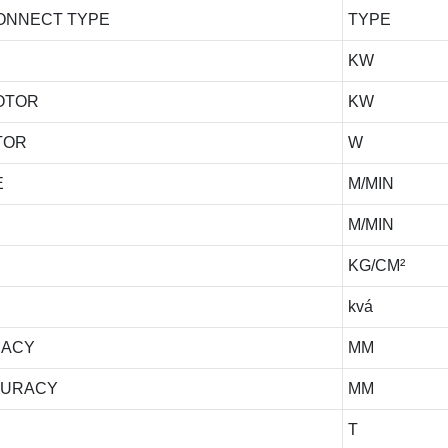
CONNECT TYPE
TYPE
KW
MOTOR
KW
TOR
W
E
M/MIN
M/MIN
KG/CM²
kvá
RACY
MM
CURACY
MM
T