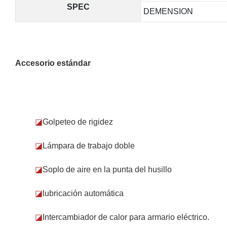
SPEC
DEMENSION
Accesorio estándar
◪
Golpeteo de rigidez
◪
Lámpara de trabajo doble
◪
Soplo de aire en la punta del husillo
◪
lubricación automática
◪
Intercambiador de calor para armario eléctrico.