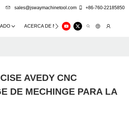
sales@jswaymachinetool.com
+86-760-22185850
ZADO
ACERCA DE NOSOTROS
SOLUCIÓN
CE
CISE AVEDY CNC
E DE MECHINGE PARA LA