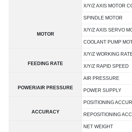
X/Y/Z AXIS MOTOR 
SPINDLE MOTOR
X/Y/Z AXIS SERVO 
MOTOR
COOLANT PUMP MO
X/Y/Z WORKING RAT
FEEDING RATE
X/Y/Z RAPID SPEED
AIR PRESSURE
POWER/AIR PRESSURE
POWER SUPPLY
POSITIONING ACCU
ACCURACY
REPOSITIONING AC
NET WEIGHT