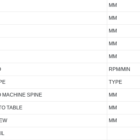
MM
MM
MM
MM
MM
D
RPM/MIN
PE
TYPE
 MACHINE SPINE
MM
TO TABLE
MM
REW
MM
IL