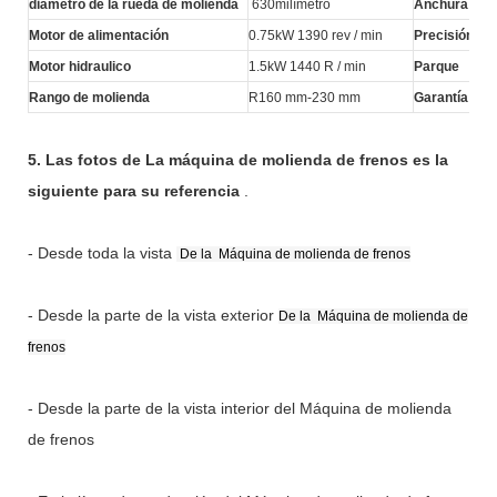
diámetro de la rueda de molienda
630milímetro
Anchura
Motor de alimentación
0.75kW 1390 rev / min
Precisión de
Motor hidraulico
1.5kW 1440 R / min
Parque
Rango de molienda
R160 mm-230 mm
Garantía
5. Las fotos de La máquina de molienda de frenos es la
siguiente para su referencia
.
- Desde toda la vista
De la
Máquina de molienda de frenos
- Desde la parte de la vista exterior
De la
Máquina de molienda de
frenos
- Desde la parte de la vista interior del Máquina de molienda
de frenos