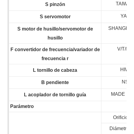
TAIWAN
S
pinzón
YASK
S
servomotor
SHANGHAI
S
motor de husillo/servomotor de
husillo
V/T/H
F
convertidor de frecuencia/variador de
frecuencia
r
HIWIN
L
tornillo de cabeza
NSK,
B
pendiente
MADE IN
L
acoplador de tornillo guía
Parámetro
Orificio de
Diámetro m