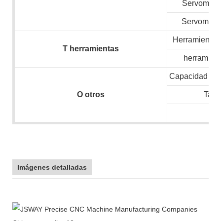
Servomotor
Servomotor
Herramientas 
T
herramientas
herramient
Capacidad inst
O
otros
Tam
N.
Imágenes detalladas