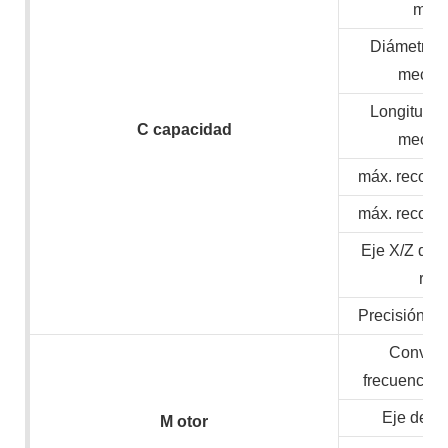
mate
Diámetro 
mecan
Longitud 
C
capacidad
mecan
máx. recorri
máx. recorri
Eje X/Z de 
ráp
Precisión de
Convert
frecuencia/
Eje de v
M
otor