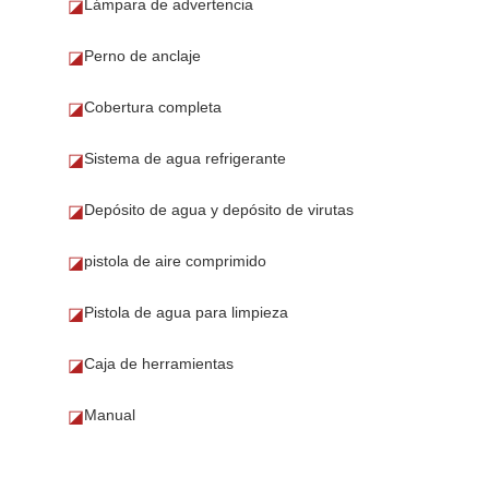
Lámpara de advertencia
◪
Perno de anclaje
◪
Cobertura completa
◪
Sistema de agua refrigerante
◪
Depósito de agua y depósito de virutas
◪
pistola de aire comprimido
◪
Pistola de agua para limpieza
◪
Caja de herramientas
◪
Manual
◪