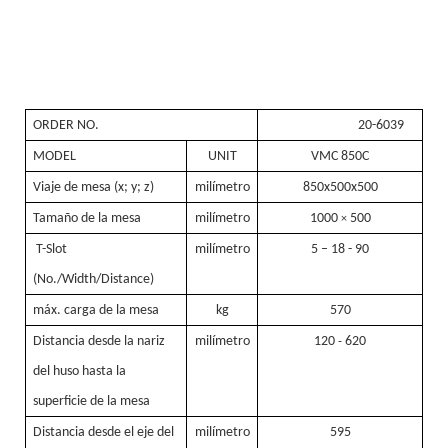
ORDER NO.
20-6039
MODEL
UNIT
VMC 850C
Viaje de mesa (x; y; z)
milímetro
850x500x500
Tamaño de la mesa
milímetro
1000
500
×
T-Slot
milímetro
5 – 18 - 90
(No./Width/Distance)
máx. carga de la mesa
kg
570
Distancia desde la nariz
milímetro
120
-
620
del huso hasta la
superficie de la mesa
Distancia desde el eje del
milímetro
595