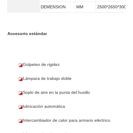
DEMENSION
MM
2500*2650*3000
Accesorio estándar
Golpeteo de rigidez
◪
Lámpara de trabajo doble
◪
Soplo de aire en la punta del husillo
◪
lubricación automática
◪
Intercambiador de calor para armario eléctrico.
◪