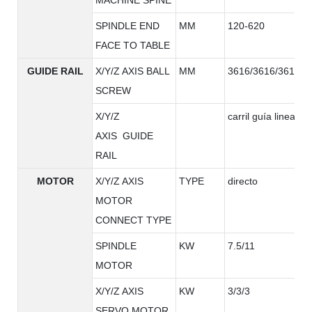
SPINDLE END
MM
120-620
FACE TO TABLE
GUIDE RAIL
X/Y/Z AXIS BALL
MM
3616/3616/3616
SCREW
X/Y/Z
carril guía lineal
AXIS GUIDE
RAIL
MOTOR
X/Y/Z AXIS
TYPE
directo
MOTOR
CONNECT TYPE
SPINDLE
KW
7.5/11
MOTOR
X/Y/Z AXIS
KW
3/3/3
SERVO MOTOR