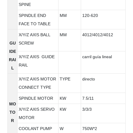
SPINE
SPINDLE END
MM
120-620
FACE TO TABLE
X/Y/Z AXIS BALL
MM
4012/4012/4012
GU
SCREW
IDE
X/Y/Z AXIS GUIDE
carril guía lineal
RAI
RAIL
L
X/Y/Z AXIS MOTOR
TYPE
directo
CONNECT TYPE
SPINDLE MOTOR
KW
7.5/11
MO
X/Y/Z AXIS SERVO
KW
3/3/3
TO
MOTOR
R
COOLANT PUMP
W
750W*2