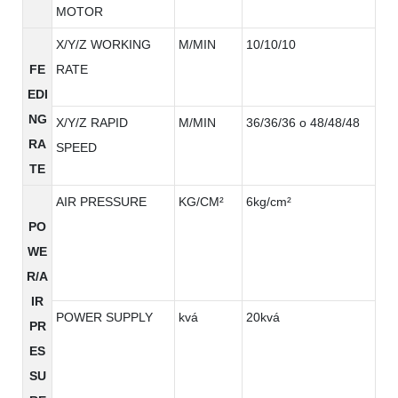
MOTOR
X/Y/Z WORKING
M/MIN
10/10/10
FE
RATE
EDI
NG
X/Y/Z RAPID
M/MIN
36/36/36 o 48/48/48
RA
SPEED
TE
AIR PRESSURE
KG/CM²
6kg/cm²
PO
WE
R/A
IR
POWER SUPPLY
kvá
20kvá
PR
ES
SU