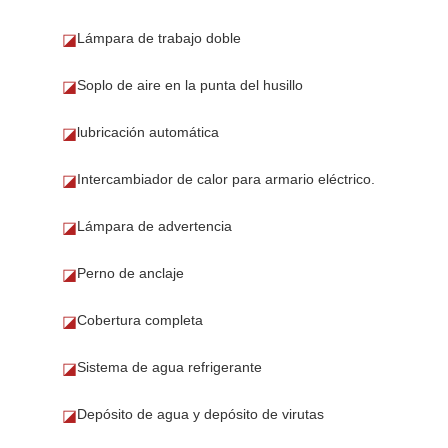
Lámpara de trabajo doble
◪
Soplo de aire en la punta del husillo
◪
lubricación automática
◪
Intercambiador de calor para armario eléctrico.
◪
Lámpara de advertencia
◪
Perno de anclaje
◪
Cobertura completa
◪
Sistema de agua refrigerante
◪
Depósito de agua y depósito de virutas
◪