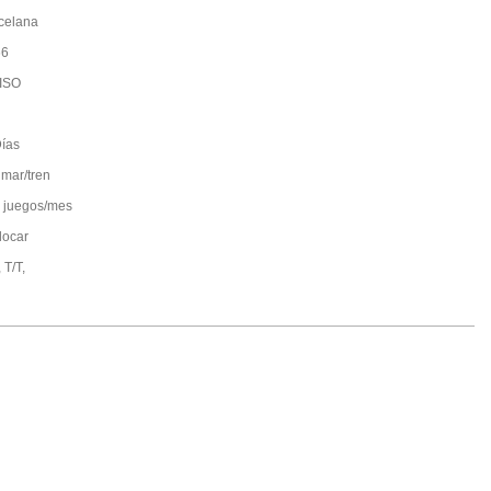
celana
66
ISO
ías
 mar/tren
 juegos/mes
locar
 T/T,