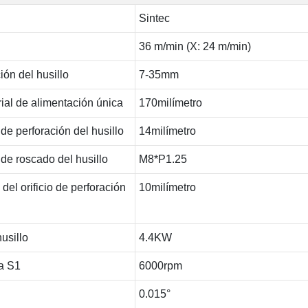
Sintec
36 m/min (X: 24 m/min)
ión del husillo
7-35mm
rial de alimentación única
170milímetro
e perforación del husillo
14milímetro
de roscado del husillo
M8*P1.25
el orificio de perforación
10milímetro
usillo
4.4KW
a S1
6000rpm
0.015°