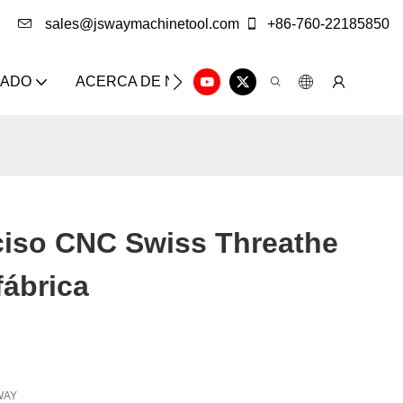
sales@jswaymachinetool.com
+86-760-22185850
ZADO
ACERCA DE NOSOTROS
SOLUCIÓN
CE
iso CNC Swiss Threathe
fábrica
WAY