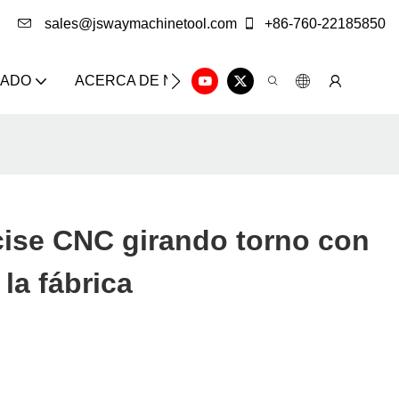
sales@jswaymachinetool.com
+86-760-22185850
ZADO
ACERCA DE NOSOTROS
SOLUCIÓN
CE
ise CNC girando torno con
 la fábrica