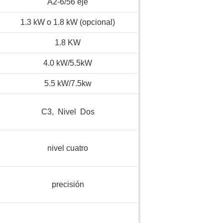
A2-6/56 eje
1.3 kW o 1.8 kW (opcional)
1.8 KW
4.0 kW/5.5kW
5.5 kW/7.5kw
C3, Nivel Dos
nivel cuatro
precisión