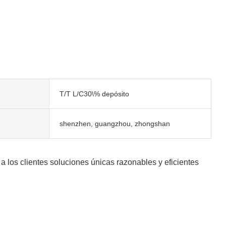
T/T L/C30\% depósito
shenzhen, guangzhou, zhongshan
a los clientes soluciones únicas razonables y eficientes