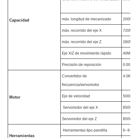
máx. longitud de mecanizado
200MM
Capacidad
máx. recorrido del eje X
720MM
máx. recorrido del eje Z
280MM
Eje X/Z de movimiento rápido
40M/MI
Precisión de reposición
0.005M
Convertidor de
4.0KW/
frecuencia/servomotor
Eje de velocidad
5000R/
Motor
Servomotor del eje X
850W
Servomotor del eje Z
850W
Herramientas tipo pandilla
6--9
Herramientas