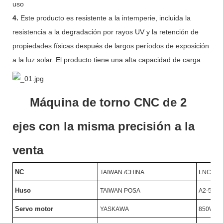
uso
4.
Este producto es resistente a la intemperie, incluida la
resistencia a la degradación por rayos UV y la retención de
propiedades físicas después de largos períodos de exposición
a la luz solar. El producto tiene una alta capacidad de carga
Máquina de torno CNC de 2
ejes con la misma precisión a la
venta
NC
TAIWAN /CHINA
LNC/SY
Huso
TAIWAN POSA
A2-5/46
Servo motor
YASKAWA
850W