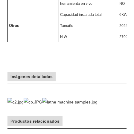
herramienta en vivo
NO
Capacidad instalada total
6KW
Otros
Tamaño
2025X1
N.W.
2700KG
Imágenes detalladas
Productos relacionados