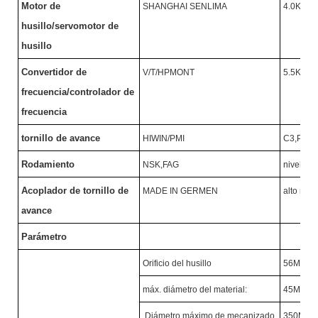
Motor de
SHANGHAI SENLIMA
4.0KW/
husillo/servomotor de
husillo
Convertidor de
V/T/HPMONT
5.5KW/
frecuencia/controlador de
frecuencia
tornillo de avance
HIWIN/PMI
C3,P
Ⅱ
N
Rodamiento
NSK,FAG
nivel P4
Acoplador de tornillo de
MADE IN GERMEN
alto nive
avance
Parámetro
Orificio del husillo
56MM
máx. diámetro del material:
45MM
Diámetro máximo de mecanizado
350MM