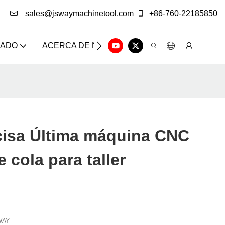
sales@jswaymachinetool.com
+86-760-22185850
ZADO
ACERCA DE NOSOTROS
SOLUCIÓN
CE
isa Última máquina CNC
 cola para taller
WAY