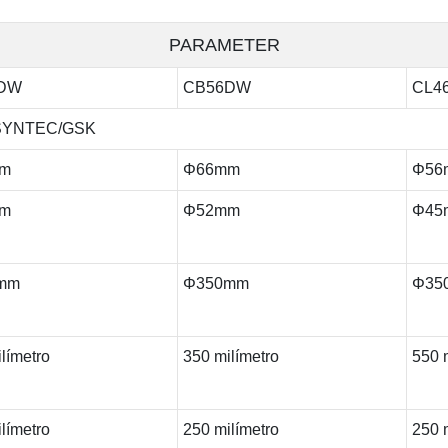
PARAMETER
DW
CB56DW
CL4
SYNTEC/GSK
m
Φ66mm
Φ56
m
Φ52mm
Φ45
mm
Φ350mm
Φ35
límetro
350 milímetro
550 
límetro
250 milímetro
250 