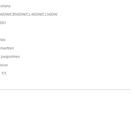
celana
46DW/CB56DW/CL46DW/CL56DW
ISO
ías
 mar/tren
 juegos/mes
locar
 T/T,