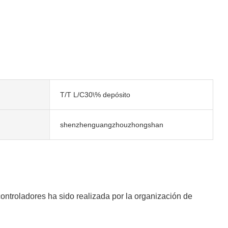
T/T L/C30\% depósito
shenzhenguangzhouzhongshan
troladores ha sido realizada por la organización de