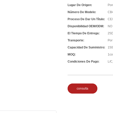
Lugar De Origen:
Por
Número De Modelo:
CB
Proceso De Dar Un Título:
CE/
Disponibilidad OEM/ODM:
NO
El Tiempo De Entrega:
25D
Transporte:
Por
Capacidad De Suministro:
150
MOQ:
1co
Condiciones De Pago:
L/C,
consulta