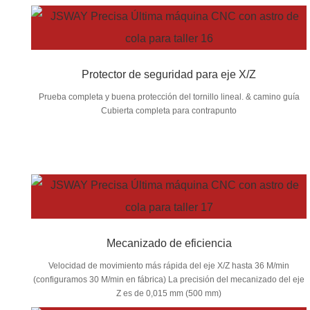
Protector de seguridad para eje X/Z
Prueba completa y buena protección del tornillo lineal. & camino guía
Cubierta completa para contrapunto
Mecanizado de eficiencia
Velocidad de movimiento más rápida del eje X/Z hasta 36 M/min
(configuramos 30 M/min en fábrica) La precisión del mecanizado del eje
Z es de 0,015 mm (500 mm)