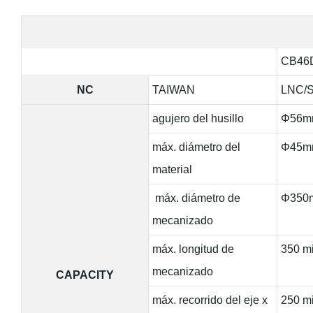
CB46
NC
TAIWAN
LNC/
agujero del husillo
Φ56m
máx. diámetro del
Φ45m
material
máx. diámetro de
Φ350
mecanizado
máx. longitud de
350 mi
mecanizado
CAPACITY
máx. recorrido del eje x
250 mi