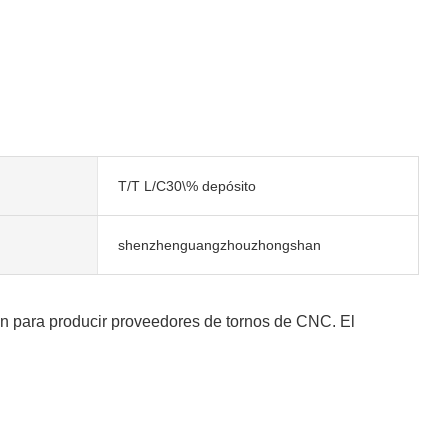
T/T L/C30\% depósito
shenzhenguangzhouzhongshan
ón para producir proveedores de tornos de CNC. El