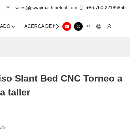
sales@jswaymachinetool.com
+86-760-22185850
ZADO
ACERCA DE NOSOTROS
SOLUCIÓN
CE
iso Slant Bed CNC Torneo a
a taller
WAY