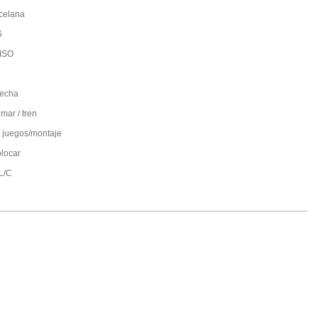
celana
6
ISO
fecha
mar / tren
 juegos/montaje
olocar
;L/C