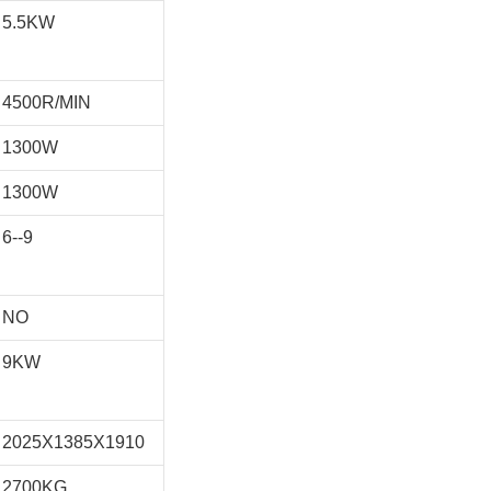
5.5KW
4500R/MIN
1300W
1300W
6--9
NO
9KW
2025X1385X1910
2700KG