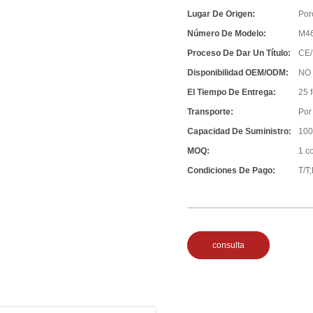
Lugar De Origen:
Por
Número De Modelo:
M4
Proceso De Dar Un Título:
CE/
Disponibilidad OEM/ODM:
NO
El Tiempo De Entrega:
25 
Transporte:
Por 
Capacidad De Suministro:
100
MOQ:
1 c
Condiciones De Pago:
T/T
consulta