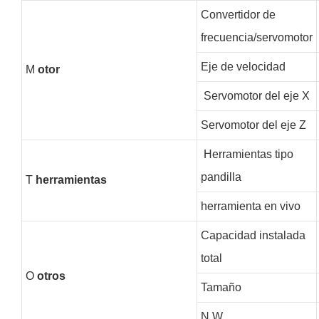
Convertidor de
frecuencia/servomotor
Eje de velocidad
M
otor
Servomotor del eje X
Servomotor del eje Z
Herramientas tipo
pandilla
T
herramientas
herramienta en vivo
Capacidad instalada
total
O
otros
Tamaño
N.W.