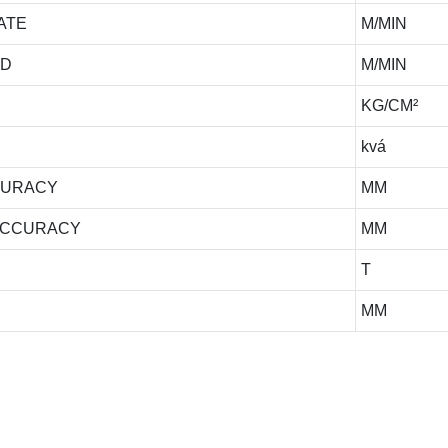
ATE
M/MIN
ED
M/MIN
KG/CM²
kvá
CURACY
MM
ACCURACY
MM
T
MM