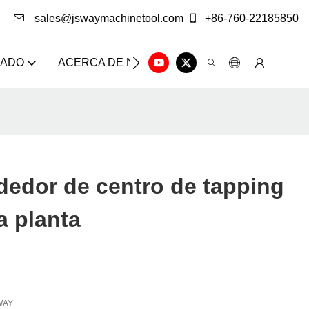
sales@jswaymachinetool.com
+86-760-22185850
ZADO
ACERCA DE NOSOTROS
SOLUCIÓN
CE
edor de centro de tapping
a planta
WAY