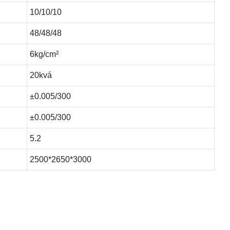
10/10/10
48/48/48
6kg/cm²
20kvá
±0.005/300
±0.005/300
5.2
2500*2650*3000