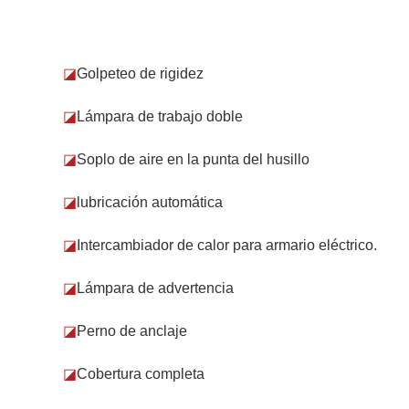
◪
Golpeteo de rigidez
◪
Lámpara de trabajo doble
◪
Soplo de aire en la punta del husillo
◪
lubricación automática
◪
Intercambiador de calor para armario eléctrico.
◪
Lámpara de advertencia
◪
Perno de anclaje
◪
Cobertura completa