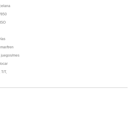
celana
V850
ISO
ías
 mar/tren
 juegos/mes
locar
 T/T,