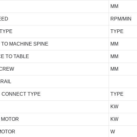
MM
EED
RPM/MIN
 TYPE
TYPE
 TO MACHINE SPINE
MM
E TO TABLE
MM
 SCREW
MM
 RAIL
OR CONNECT TYPE
TYPE
KW
O MOTOR
KW
MOTOR
W