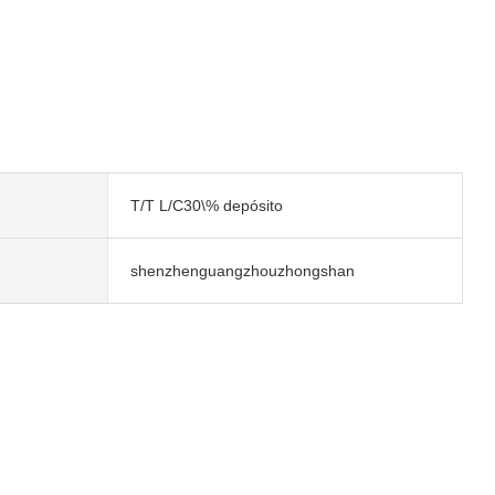
T/T L/C30\% depósito
shenzhenguangzhouzhongshan