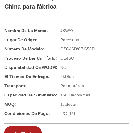
China para fábrica
Nombre De La Marca:
JSWAY
Lugar De Origen:
Porcelana
Número De Modelo:
CZG46D/CZG56D
Proceso De Dar Un Título:
CE/ISO
Disponibilidad OEM/ODM:
NO
El Tiempo De Entrega:
25Días
Transporte:
Por mar/tren
Capacidad De Suministro:
150 juegos/mes
MOQ:
1colocar
Condiciones De Pago:
L/C, T/T,
consulta