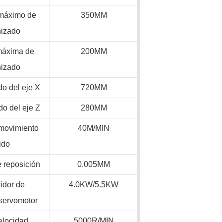
máximo de
350MM
izado
máxima de
200MM
izado
do del eje X
720MM
do del eje Z
280MM
 movimiento
40M/MIN
ido
e reposición
0.005MM
idor de
4.0KW/5.5KW
/servomotor
elocidad
5000R/MIN