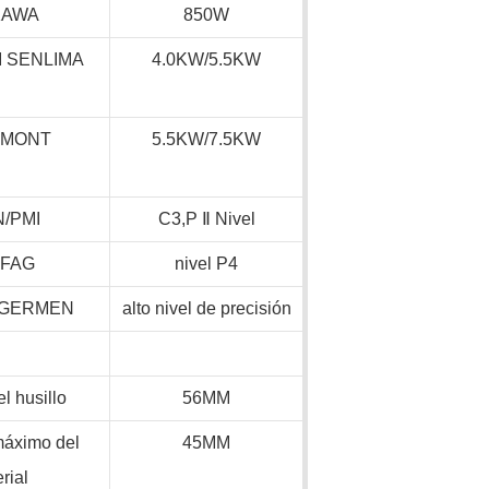
KAWA
850W
 SENLIMA
4.0KW/5.5KW
PMONT
5.5KW/7.5KW
N/PMI
C3,P
Ⅱ
Nivel
,FAG
nivel P4
 GERMEN
alto nivel de precisión
el husillo
56MM
máximo del
45MM
rial