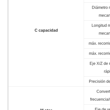
Diámetro 
mecan
Longitud 
C
capacidad
mecan
máx. recorri
máx. recorri
Eje X/Z de
ráp
Precisión d
Convert
frecuencia
Eje de v