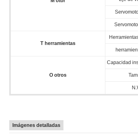
M
otor
Servomotor
Servomotor
Herramientas 
T
herramientas
herramien
Capacidad ins
O
otros
Tam
N.
Imágenes detalladas