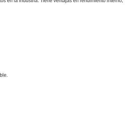
 en la industria. Tiene ventajas en rendimiento interno,
ble.