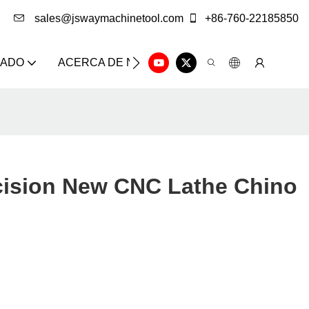
sales@jswaymachinetool.com
+86-760-22185850
ZADO
ACERCA DE NOSOTROS
SOLUCIÓN
CE
ision New CNC Lathe Chino