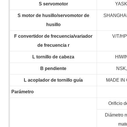
S
servomotor
YAS
S
motor de husillo/servomotor de
SHANGHAI
husillo
F
convertidor de frecuencia/variador
V/T/H
de frecuencia
r
L
tornillo de cabeza
HIWI
B
pendiente
NSK
L
acoplador de tornillo guía
MADE IN
Parámetro
Orificio d
Diámetro 
mate