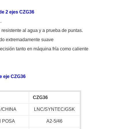
 de 2 ejes CZG36
.
 resistente al agua y a prueba de puntas.
bado extremadamente suave
ecisión tanto en máquina fría como caliente
e eje CZG36
CZG36
 /CHINA
LNC/SYNTEC/GSK
N POSA
A2-5/46