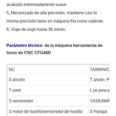
acabado extremadamente suave
5,
Mecanizado de alta precisión, mantiene casi la
misma precisión tanto en máquina fría como caliente.
6,
Viaje de viaje hasta 36 m/min.
Parámetro técnico
de la máquina herramienta de
torno de CNC CFG46D
NC
TAIWAN/CHI
S
pinzón
T
aiwán
POS
T
urret
L
yo pescand
S
servomotor
YASKAWA
S
motor de husillo/servomotor de husillo
S
Hangai
S
e