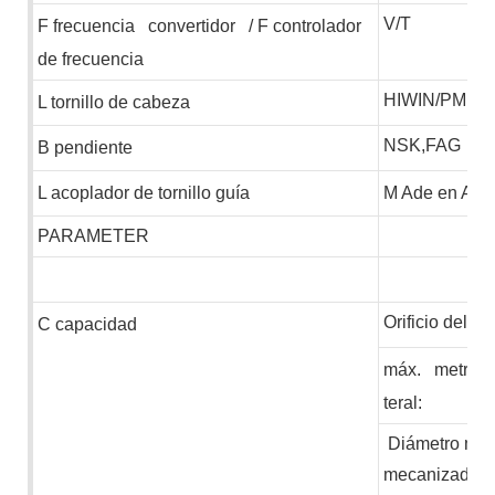
V/T
F
frecuencia
convertidor
/
F
controlador
de frecuencia
HIWIN/PMI
L
tornillo de cabeza
NSK,FAG
B
pendiente
L
acoplador de tornillo guía
M
Ade en Ale
PARAMETER
Orificio del hu
C
capacidad
máx.
metro
u
teral:
Diámetro máx
mecanizado