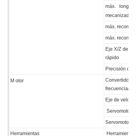
máx.
longitu
mecanizado
máx. recorrido
máx. recorrido
Eje X/Z de mo
rápido
Precisión de 
Convertidor d
M
otor
frecuencia/se
Eje de veloci
Servomotor de
Servomotor de
Herramientas
Herramientas 