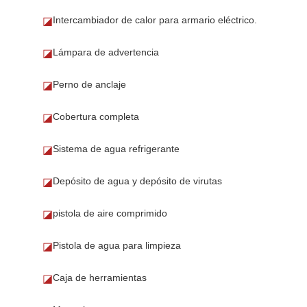
Intercambiador de calor para armario eléctrico.
◪
Lámpara de advertencia
◪
Perno de anclaje
◪
Cobertura completa
◪
Sistema de agua refrigerante
◪
Depósito de agua y depósito de virutas
◪
pistola de aire comprimido
◪
Pistola de agua para limpieza
◪
Caja de herramientas
◪