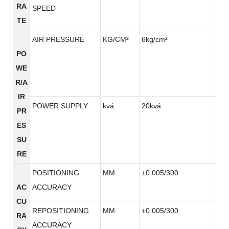
RA
SPEED
TE
AIR PRESSURE
KG/CM²
6kg/cm²
PO
WE
R/A
IR
POWER SUPPLY
kvá
20kvá
PR
ES
SU
RE
POSITIONING
MM
±0.005/300
AC
ACCURACY
CU
REPOSITIONING
MM
±0.005/300
RA
ACCURACY