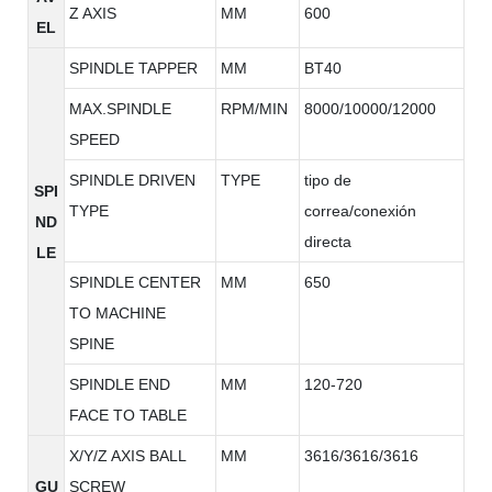
Z AXIS
MM
600
EL
SPINDLE TAPPER
MM
BT40
MAX.SPINDLE
RPM/MIN
8000/10000/12000
SPEED
SPINDLE DRIVEN
TYPE
tipo de
SPI
TYPE
correa/conexión
ND
directa
LE
SPINDLE CENTER
MM
650
TO MACHINE
SPINE
SPINDLE END
MM
120-720
FACE TO TABLE
X/Y/Z AXIS BALL
MM
3616/3616/3616
GU
SCREW