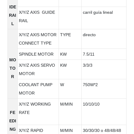
IDE
X/Y/Z AXIS GUIDE
carril guía lineal
RAI
RAIL
L
X/Y/Z AXIS MOTOR
TYPE
directo
CONNECT TYPE
SPINDLE MOTOR
KW
7.5/11
MO
X/Y/Z AXIS SERVO
KW
3/3/3
TO
MOTOR
R
COOLANT PUMP
W
750W*2
MOTOR
X/Y/Z WORKING
M/MIN
10/10/10
FE
RATE
EDI
NG
X/Y/Z RAPID
M/MIN
30/30/30 o 48/48/48