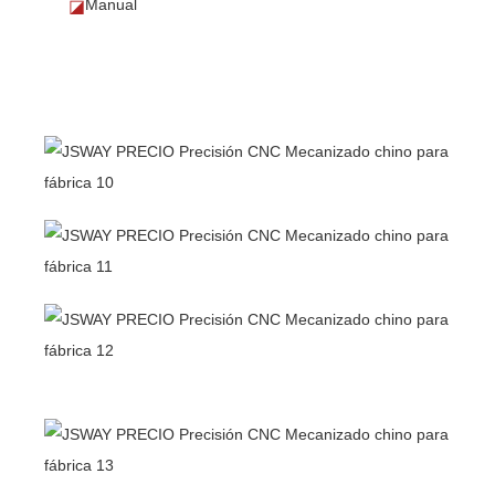
Manual
◪