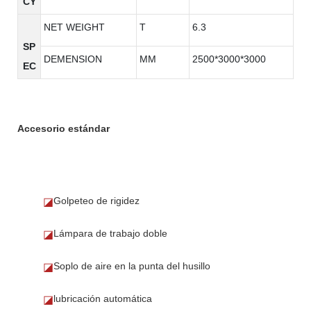
CY
NET WEIGHT
T
6.3
SP
DEMENSION
MM
2500*3000*3000
EC
Accesorio estándar
Golpeteo de rigidez
◪
Lámpara de trabajo doble
◪
Soplo de aire en la punta del husillo
◪
lubricación automática
◪