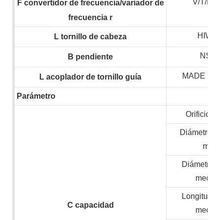
V/T/H
F
convertidor de frecuencia/variador de
frecuencia
r
HIWIN
L
tornillo de cabeza
NSK,
B
pendiente
MADE IN
L
acoplador de tornillo guía
Parámetro
Orificio de
Diámetro m
mate
Diámetro 
mecan
Longitud 
C
capacidad
mecan