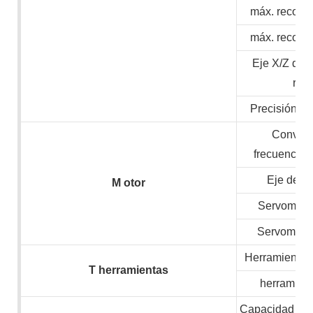
máx. recorri
máx. recorri
Eje X/Z de 
ráp
Precisión de
Convert
frecuencia/
Eje de v
M
otor
Servomotor
Servomotor
Herramientas 
T
herramientas
herramient
Capacidad inst