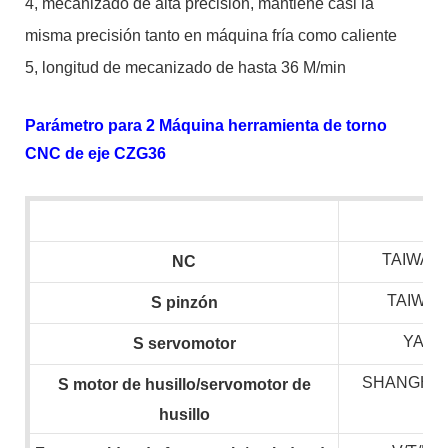
4, mecanizado de alta precisión, mantiene casi la
misma precisión tanto en máquina fría como caliente
5, longitud de mecanizado de hasta 36 M/min
Parámetro para 2 Máquina herramienta de torno
CNC de eje CZG36
TAIWAN 
NC
TAIWAN
S
pinzón
YASK
S
servomotor
SHANGHAI
S
motor de husillo/servomotor de
husillo