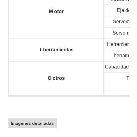
Eje de v
M
otor
Servomotor
Servomotor
Herramientas 
T
herramientas
herramient
Capacidad inst
O
otros
Tam
N.
Imágenes detalladas