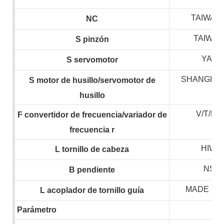
TAIWAN 
NC
TAIWAN
S
pinzón
YASK
S
servomotor
SHANGHAI
S
motor de husillo/servomotor de
husillo
V/T/H
F
convertidor de frecuencia/variador de
frecuencia
r
HIWIN
L
tornillo de cabeza
NSK,
B
pendiente
MADE IN
L
acoplador de tornillo guía
Parámetro