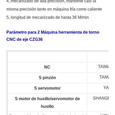
4, mecanizado de alta precisión, mantiene casi la
misma precisión tanto en máquina fría como caliente
5, longitud de mecanizado de hasta 36 M/min
Parámetro para 2 Máquina herramienta de torno
CNC de eje CZG36
TAIWAN 
NC
TAIWAN
S
pinzón
YASK
S
servomotor
SHANGHAI
S
motor de husillo/servomotor de
husillo