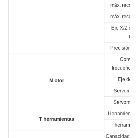
máx. recorri
máx. recorri
Eje X/Z de 
ráp
Precisión de
Convert
frecuencia/
Eje de v
M
otor
Servomotor
Servomotor
Herramientas 
T
herramientas
herramient
Capacidad inst