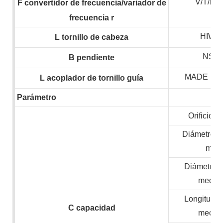
V/T/H
F
convertidor de frecuencia/variador de
frecuencia
r
HIWIN
L
tornillo de cabeza
NSK,
B
pendiente
MADE IN
L
acoplador de tornillo guía
Parámetro
Orificio de
Diámetro m
mate
Diámetro 
mecan
Longitud 
C
capacidad
mecan