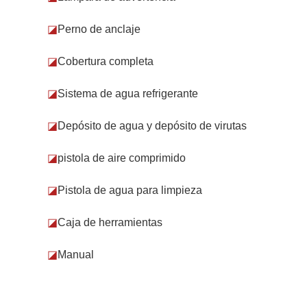
◪
Perno de anclaje
◪
Cobertura completa
◪
Sistema de agua refrigerante
◪
Depósito de agua y depósito de virutas
◪
pistola de aire comprimido
◪
Pistola de agua para limpieza
◪
Caja de herramientas
◪
Manual