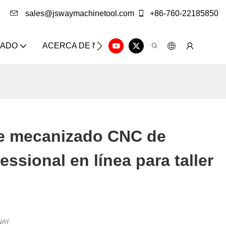
sales@jswaymachinetool.com
+86-760-22185850
ZADO
ACERCA DE NOSOTROS
SOLUCIÓN
CE
de mecanizado CNC de
ssional en línea para taller
WAY