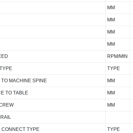
MM
MM
MM
MM
EED
RPM/MIN
 TYPE
TYPE
 TO MACHINE SPINE
MM
E TO TABLE
MM
 SCREW
MM
 RAIL
OR CONNECT TYPE
TYPE