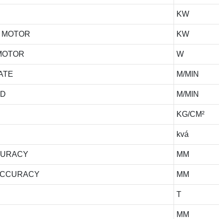
KW
O MOTOR
KW
MOTOR
W
ATE
M/MIN
ED
M/MIN
KG/CM²
kvá
CURACY
MM
ACCURACY
MM
T
MM