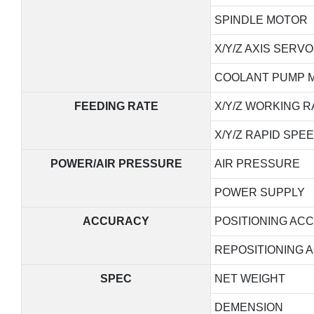
SPINDLE MOTOR
X/Y/Z AXIS SERV
COOLANT PUMP 
FEEDING RATE
X/Y/Z WORKING R
X/Y/Z RAPID SPE
POWER/AIR PRESSURE
AIR PRESSURE
POWER SUPPLY
ACCURACY
POSITIONING AC
REPOSITIONING 
SPEC
NET WEIGHT
DEMENSION