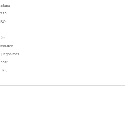
celana
V850
ISO
ías
 mar/tren
 juegos/mes
locar
 T/T,