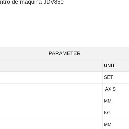
entro de máquina JDV850
PARAMETER
UNIT
SET
AXIS
MM
KG
MM