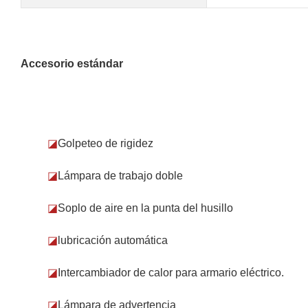
Accesorio estándar
◪
Golpeteo de rigidez
◪
Lámpara de trabajo doble
◪
Soplo de aire en la punta del husillo
◪
lubricación automática
◪
Intercambiador de calor para armario eléctrico.
◪
Lámpara de advertencia