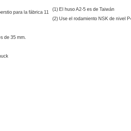
(1) El huso A2-5 es de Taiwán
(2) Use el rodamiento NSK de nivel P
 es de 35 mm.
huck