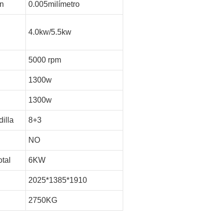
ón
0.005milímetro
4.0kw/5.5kw
r
5000 rpm
1300w
1300w
dilla
8+3
NO
otal
6KW
2025*1385*1910
2750KG