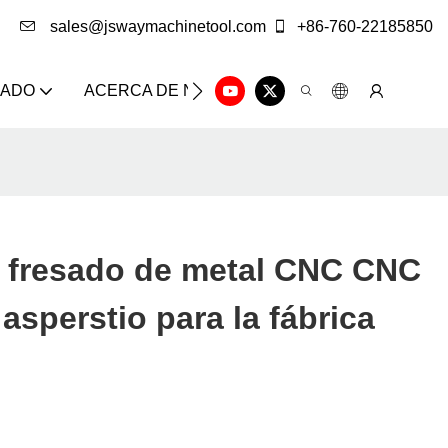
sales@jswaymachinetool.com
+86-760-22185850
ZADO
ACERCA DE NOSOTROS
SOLUCIÓN
CE
 fresado de metal CNC CNC
sperstio para la fábrica