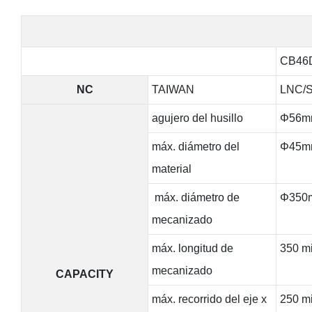
CB46
NC
TAIWAN
LNC/
agujero del husillo
Φ56m
máx. diámetro del
Φ45m
material
máx. diámetro de
Φ350
mecanizado
máx. longitud de
350 mi
mecanizado
CAPACITY
máx. recorrido del eje x
250 mi