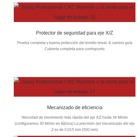
Protector de seguridad para eje X/Z
Prueba completa y buena protección del tornillo lineal. & camino guía
Cubierta completa para contrapunto
Mecanizado de eficiencia
Velocidad de movimiento más rápida del eje X/Z hasta 36 M/min
(configuramos 30 M/min en fábrica) La precisión del mecanizado del eje
Z es de 0,015 mm (500 mm)