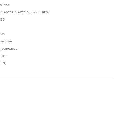
celana
46DW/CB56DW/CL46DW/CL56DW
ISO
ías
 mar/tren
 juegos/mes
locar
 T/T,