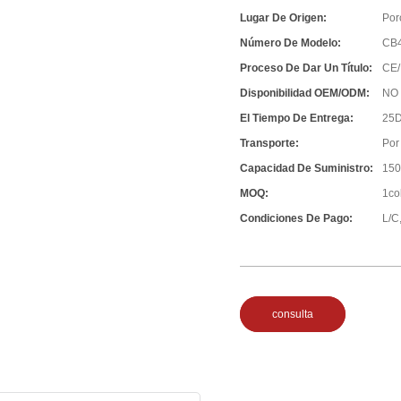
Lugar De Origen:
Por
Número De Modelo:
CB
Proceso De Dar Un Título:
CE/
Disponibilidad OEM/ODM:
NO
El Tiempo De Entrega:
25D
Transporte:
Por
Capacidad De Suministro:
150
MOQ:
1co
Condiciones De Pago:
L/C,
consulta