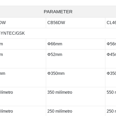
PARAMETER
DW
CB56DW
CL4
SYNTEC/GSK
m
Φ66mm
Φ56
m
Φ52mm
Φ45
mm
Φ350mm
Φ35
límetro
350 milímetro
550 
límetro
250 milímetro
250 