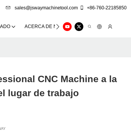
sales@jswaymachinetool.com
+86-760-22185850
ZADO
ACERCA DE NOSOTROS
SOLUCIÓN
CE
essional CNC Machine a la
el lugar de trabajo
WAY