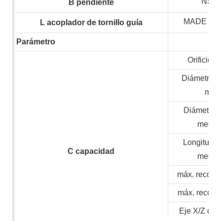
NSK,
B
pendiente
MADE IN
L
acoplador de tornillo guía
Parámetro
Orificio d
Diámetro m
mate
Diámetro 
mecan
Longitud 
C
capacidad
mecan
máx. recorri
máx. recorri
Eje X/Z de 