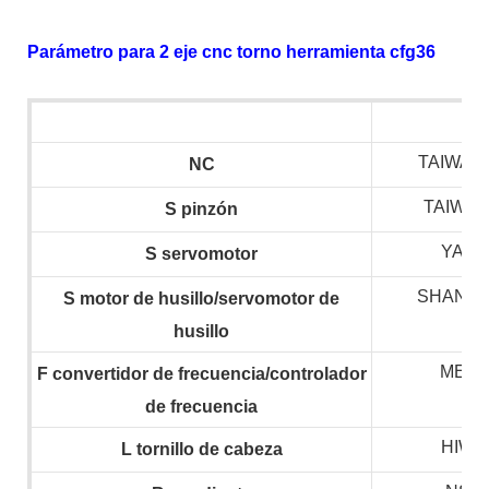
Parámetro para 2 eje cnc torno herramienta cfg36
TAIWAN 
NC
TAIWAN
S
pinzón
YAS
S
servomotor
SHANGH
S
motor de husillo/servomotor de
husillo
MEG
F
convertidor de frecuencia/controlador
de frecuencia
HIWIN
L
tornillo de cabeza