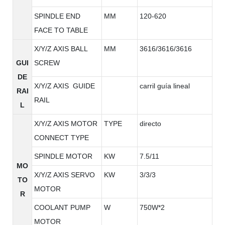
SPINDLE END
MM
120-620
FACE TO TABLE
X/Y/Z AXIS BALL
MM
3616/3616/3616
GUI
SCREW
DE
X/Y/Z AXIS GUIDE
carril guía lineal
RAI
RAIL
L
X/Y/Z AXIS MOTOR
TYPE
directo
CONNECT TYPE
SPINDLE MOTOR
KW
7.5/11
MO
X/Y/Z AXIS SERVO
KW
3/3/3
TO
MOTOR
R
COOLANT PUMP
W
750W*2
MOTOR