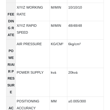
X/Y/Z WORKING
M/MIN
10/10/10
FEE
RATE
DIN
X/Y/Z RAPID
M/MIN
48/48/48
G R
SPEED
ATE
AIR PRESSURE
KG/CM²
6kg/cm²
PO
WE
R/AI
R P
POWER SUPPLY
kvá
20kvá
RES
SUR
E
POSITIONING
MM
±0.005/300
AC
ACCURACY