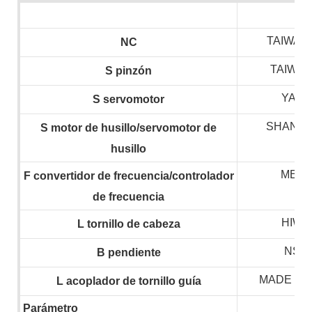
TAIWAN 
NC
TAIWAN
S
pinzón
YAS
S
servomotor
SHANGH
S
motor de husillo/servomotor de
husillo
MEG
F
convertidor de frecuencia/controlador
de frecuencia
HIWIN
L
tornillo de cabeza
NSK,
B
pendiente
MADE IN
L
acoplador de tornillo guía
Parámetro