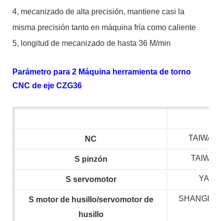
4, mecanizado de alta precisión, mantiene casi la
misma precisión tanto en máquina fría como caliente
5, longitud de mecanizado de hasta 36 M/min
Parámetro para 2 Máquina herramienta de torno
CNC de eje CZG36
TAIWAN 
NC
TAIWAN
S
pinzón
YASK
S
servomotor
SHANGHAI
S
motor de husillo/servomotor de
husillo