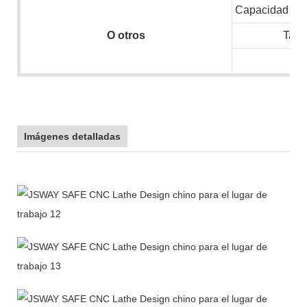
Capacidad inst
O
otros
Tam
N.
Imágenes detalladas