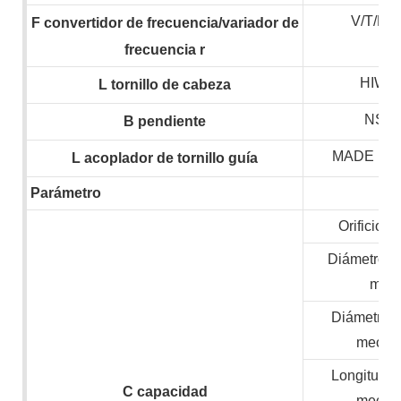
V/T/H
F
convertidor de frecuencia/variador de
frecuencia
r
HIWIN
L
tornillo de cabeza
NSK,
B
pendiente
MADE IN
L
acoplador de tornillo guía
Parámetro
Orificio de
Diámetro m
mate
Diámetro 
mecan
Longitud 
C
capacidad
mecan