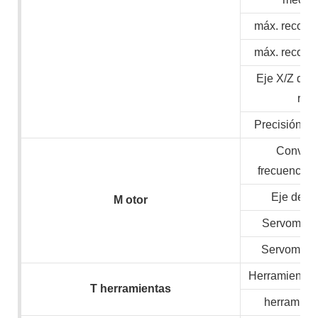
máx. recorri
máx. recorri
Eje X/Z de 
ráp
Precisión de
Convert
frecuencia/
Eje de v
M
otor
Servomotor
Servomotor
Herramientas 
T
herramientas
herramient