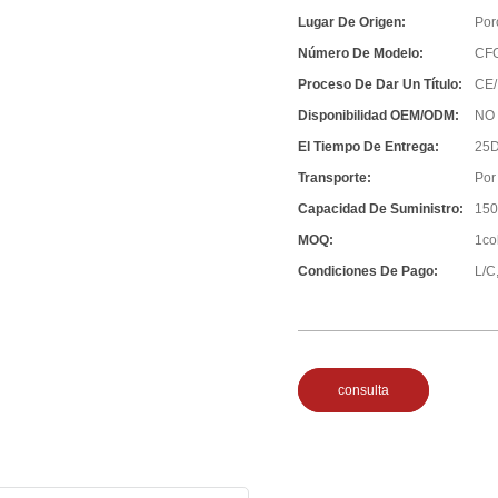
Lugar De Origen:
Por
Número De Modelo:
CF
Proceso De Dar Un Título:
CE/
Disponibilidad OEM/ODM:
NO
El Tiempo De Entrega:
25D
Transporte:
Por
Capacidad De Suministro:
150
MOQ:
1co
Condiciones De Pago:
L/C,
consulta