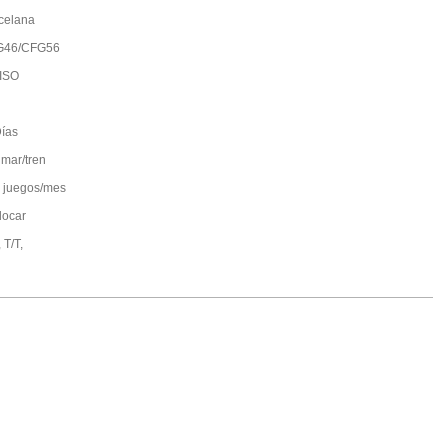
celana
G46/CFG56
ISO
ías
 mar/tren
 juegos/mes
locar
 T/T,