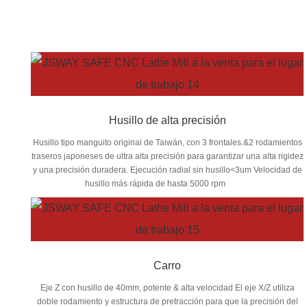
Husillo de alta precisión
Husillo tipo manguito original de Taiwán, con 3 frontales.&2 rodamientos
traseros japoneses de ultra alta precisión para garantizar una alta rigidez
y una precisión duradera. Ejecución radial sin husillo<3um Velocidad de
husillo más rápida de hasta 5000 rpm
Carro
Eje Z con husillo de 40mm, potente & alta velocidad El eje X/Z utiliza
doble rodamiento y estructura de pretracción para que la precisión del