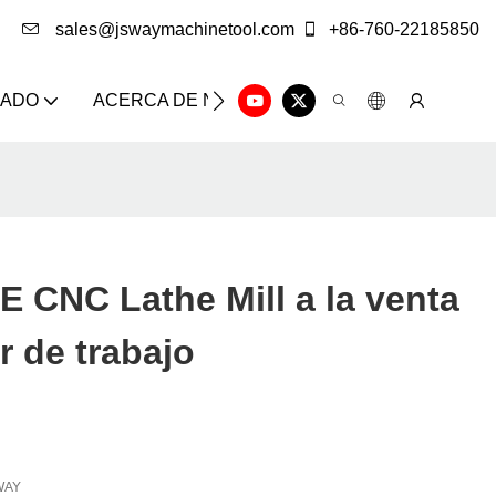
sales@jswaymachinetool.com
+86-760-22185850
ZADO
ACERCA DE NOSOTROS
SOLUCIÓN
CE
 CNC Lathe Mill a la venta
r de trabajo
WAY