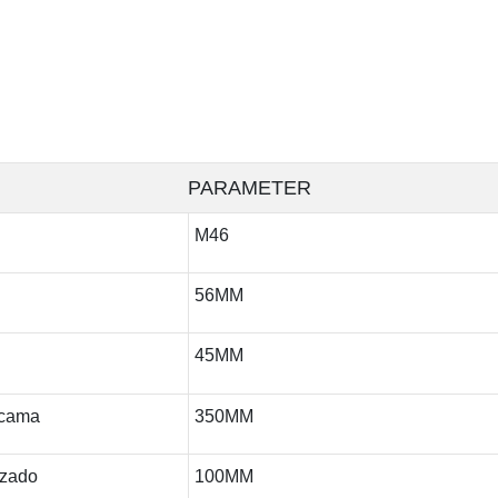
PARAMETER
M46
56MM
45MM
 cama
350MM
izado
100MM