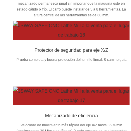
mecanizado permanezca igual sin importar que la máquina esté en
estado cálido o frío. El carro puede instalar de 5 a 8 herramientas. La
altura central de las herramientas es de 60 mm.
Protector de seguridad para eje X/Z
Prueba completa y buena protección del tornillo lineal. & camino guía
Mecanizado de eficiencia
Velocidad de movimiento más rápida del eje X/Z hasta 36 M/min
(configuramos 30 M/min en fábrica) Puede ensamblar un alimentador